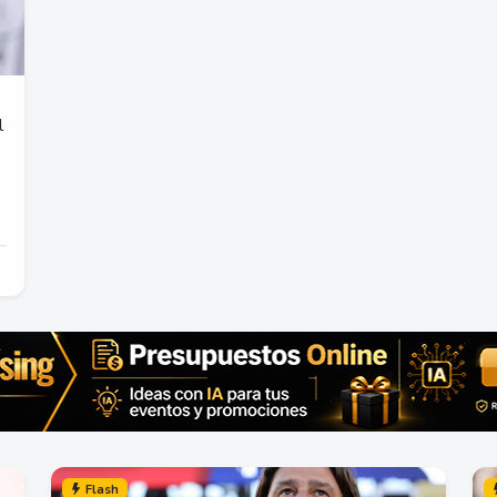
l
Flash