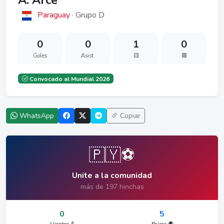
A. Arce
Paraguay
· Grupo D
0
0
1
0
Goles
Asist.
🟨
🟥
Convocado al Mundial 2026
WhatsApp
Copiar
🇵🇾⚽
Unite a la comunidad
más de 197 hinchas
0
5
Alientos 💪
Países 🌍