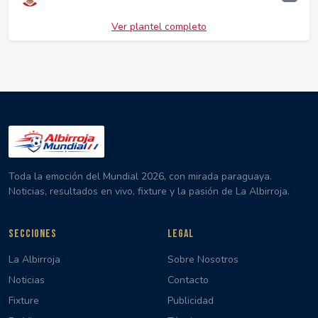
Ver plantel completo
Toda la emoción del Mundial 2026, con mirada paraguaya.
Noticias, resultados en vivo, fixture y la pasión de La Albirroja.
SECCIONES
LEGAL
La Albirroja
Sobre Nosotros
Noticias
Contacto
Fixture
Publicidad