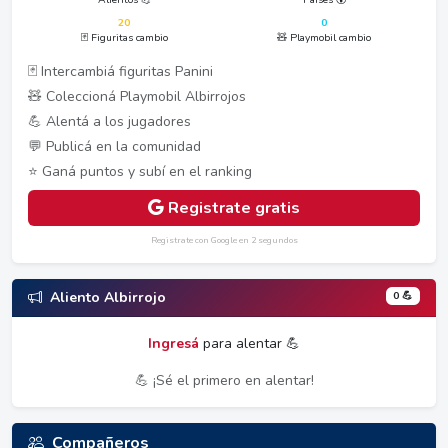
20
0
🃏 Figuritas cambio
🧸 Playmobil cambio
🃏 Intercambiá figuritas Panini
🧸 Coleccioná Playmobil Albirrojos
💪 Alentá a los jugadores
💬 Publicá en la comunidad
⭐ Ganá puntos y subí en el ranking
Registrate gratis
Registrate con Google en 2 segundos
0 💪
Aliento Albirrojo
Ingresá
para alentar 💪
💪 ¡Sé el primero en alentar!
Compañeros