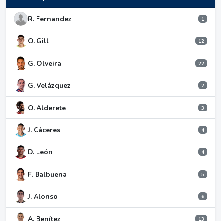
R. Fernandez
1
O. Gill
12
G. Olveira
22
G. Velázquez
2
O. Alderete
3
J. Cáceres
4
D. León
4
F. Balbuena
5
J. Alonso
6
A. Benítez
13