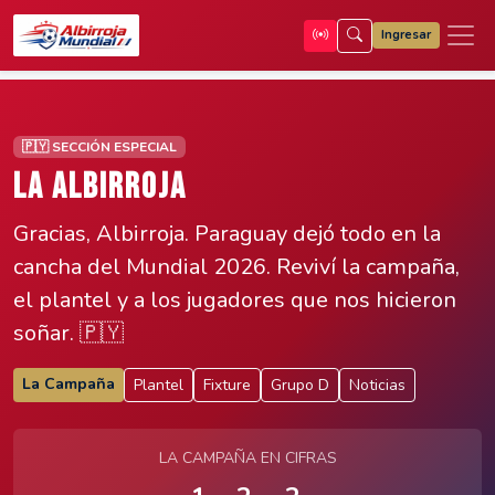
Ingresar
🇵🇾 SECCIÓN ESPECIAL
LA ALBIRROJA
Gracias, Albirroja. Paraguay dejó todo en la
cancha del Mundial 2026. Reviví la campaña,
el plantel y a los jugadores que nos hicieron
soñar. 🇵🇾
La Campaña
Plantel
Fixture
Grupo D
Noticias
LA CAMPAÑA EN CIFRAS