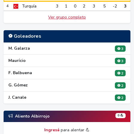
Turquía
3
1
0
2
3
5
-2
3
4
Ver grupo completo
⚽ Goleadores
M. Galarza
⚽ 3
Maurício
⚽ 3
F. Balbuena
⚽ 2
G. Gómez
⚽ 2
J. Canale
⚽ 2
0 💪
Aliento Albirrojo
Ingresá
para alentar 💪