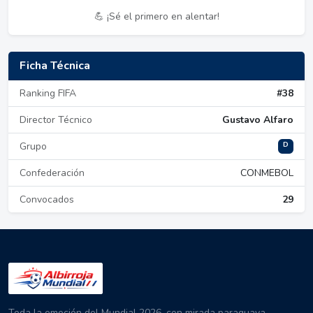
💪 ¡Sé el primero en alentar!
Ficha Técnica
Ranking FIFA
#38
Director Técnico
Gustavo Alfaro
D
Grupo
Confederación
CONMEBOL
Convocados
29
Toda la emoción del Mundial 2026, con mirada paraguaya.