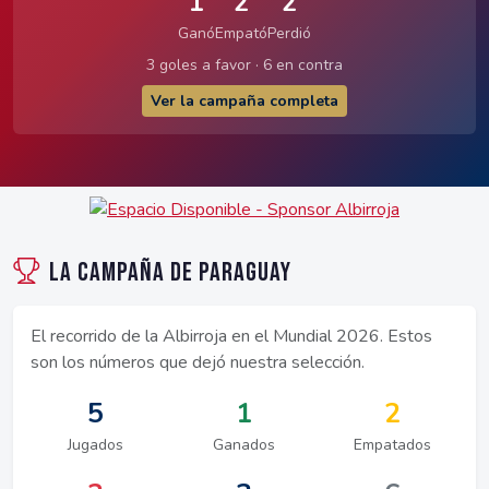
1
2
2
Ganó
Empató
Perdió
3 goles a favor · 6 en contra
Ver la campaña completa
La Campaña de Paraguay
El recorrido de la Albirroja en el Mundial 2026. Estos
son los números que dejó nuestra selección.
5
1
2
Jugados
Ganados
Empatados