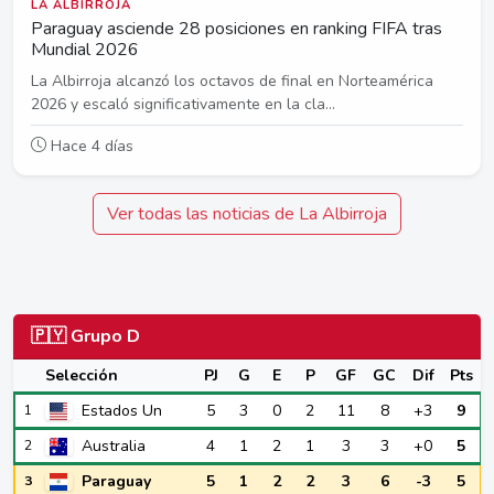
LA ALBIRROJA
Paraguay asciende 28 posiciones en ranking FIFA tras
Mundial 2026
La Albirroja alcanzó los octavos de final en Norteamérica
2026 y escaló significativamente en la cla...
Hace 4 días
Ver todas las noticias de La Albirroja
🇵🇾 Grupo D
Selección
PJ
G
E
P
GF
GC
Dif
Pts
Estados Un
5
3
0
2
11
8
+3
9
1
Australia
4
1
2
1
3
3
+0
5
2
Paraguay
5
1
2
2
3
6
-3
5
3