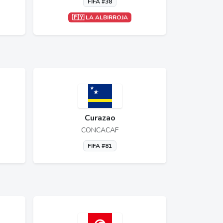
FIFA #38
🇵🇾 LA ALBIRROJA
Curazao
CONCACAF
FIFA #81