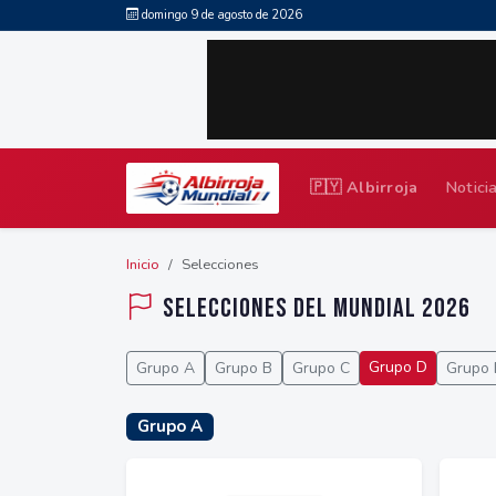
domingo 9 de agosto de 2026
🇵🇾 Albirroja
Notici
Inicio
Selecciones
Selecciones del Mundial 2026
Grupo D
Grupo A
Grupo B
Grupo C
Grupo 
Grupo A