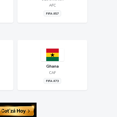
AFC
FIFA #57
Ghana
CAF
FIFA #73