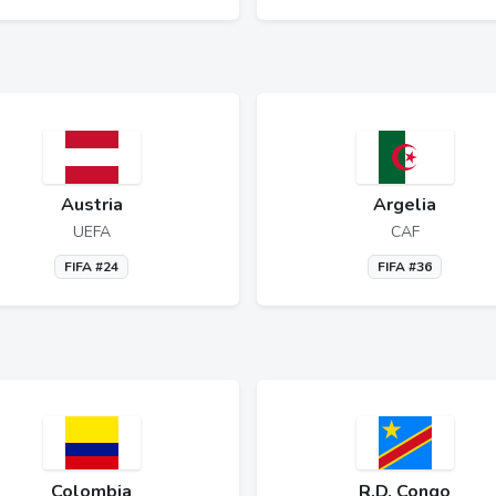
Austria
Argelia
UEFA
CAF
FIFA #24
FIFA #36
Colombia
R.D. Congo