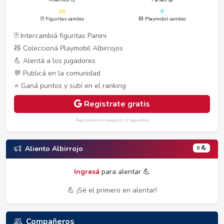
20
0
🃏 Figuritas cambio
🧸 Playmobil cambio
🃏 Intercambiá figuritas Panini
🧸 Coleccioná Playmobil Albirrojos
💪 Alentá a los jugadores
💬 Publicá en la comunidad
⭐ Ganá puntos y subí en el ranking
Registrate gratis
Registrate con Google en 2 segundos
0 💪
Aliento Albirrojo
Ingresá
para alentar 💪
💪 ¡Sé el primero en alentar!
Compañeros