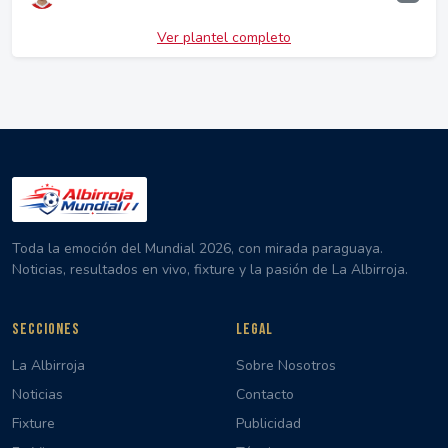
Ver plantel completo
Toda la emoción del Mundial 2026, con mirada paraguaya.
Noticias, resultados en vivo, fixture y la pasión de La Albirroja.
SECCIONES
LEGAL
La Albirroja
Sobre Nosotros
Noticias
Contacto
Fixture
Publicidad