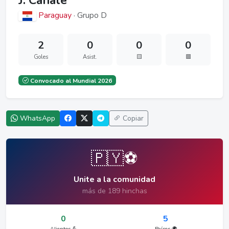
J. Canale
Paraguay
· Grupo D
2
0
0
0
Goles
Asist.
🟨
🟥
Convocado al Mundial 2026
WhatsApp
Copiar
🇵🇾⚽
Unite a la comunidad
más de 189 hinchas
0
5
Alientos 💪
Países 🌍