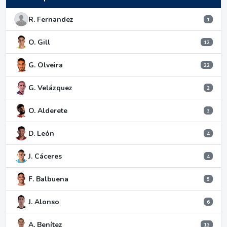
R. Fernandez
1
O. Gill
12
G. Olveira
22
G. Velázquez
2
O. Alderete
3
D. León
4
J. Cáceres
4
F. Balbuena
5
J. Alonso
6
A. Benítez
13