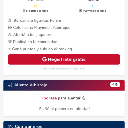
20
0
🃏 Figuritas cambio
🧸 Playmobil cambio
🃏 Intercambiá figuritas Panini
🧸 Coleccioná Playmobil Albirrojos
💪 Alentá a los jugadores
💬 Publicá en la comunidad
⭐ Ganá puntos y subí en el ranking
Registrate gratis
Registrate con Google en 2 segundos
0 💪
Aliento Albirrojo
Ingresá
para alentar 💪
💪 ¡Sé el primero en alentar!
Compañeros