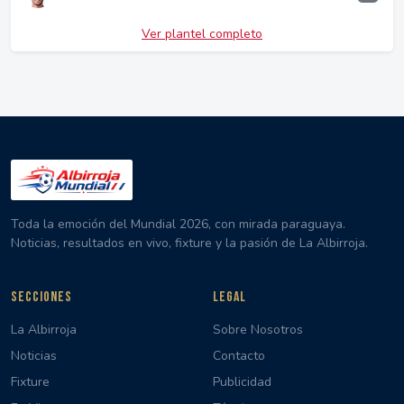
Ver plantel completo
Toda la emoción del Mundial 2026, con mirada paraguaya.
Noticias, resultados en vivo, fixture y la pasión de La Albirroja.
SECCIONES
LEGAL
La Albirroja
Sobre Nosotros
Noticias
Contacto
Fixture
Publicidad