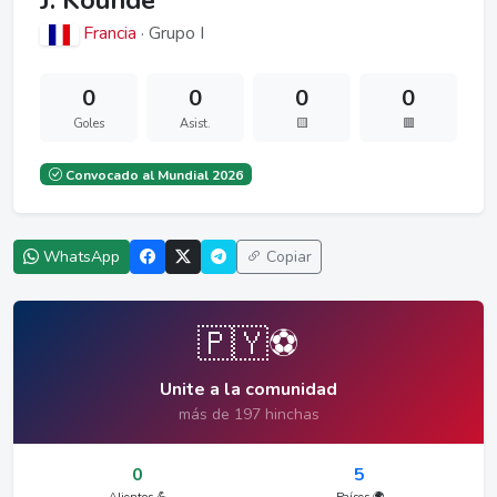
J. Koundé
Francia
· Grupo I
0
0
0
0
Goles
Asist.
🟨
🟥
Convocado al Mundial 2026
WhatsApp
Copiar
🇵🇾⚽
Unite a la comunidad
más de 197 hinchas
0
5
Alientos 💪
Países 🌍