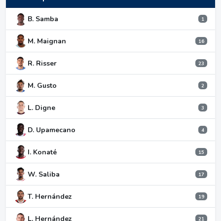
B. Samba
1
M. Maignan
16
R. Risser
23
M. Gusto
2
L. Digne
3
D. Upamecano
4
I. Konaté
15
W. Saliba
17
T. Hernández
19
L. Hernández
21