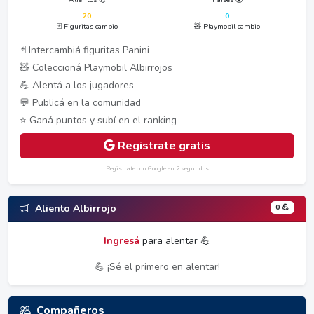
20
0
🃏 Figuritas cambio
🧸 Playmobil cambio
🃏 Intercambiá figuritas Panini
🧸 Coleccioná Playmobil Albirrojos
💪 Alentá a los jugadores
💬 Publicá en la comunidad
⭐ Ganá puntos y subí en el ranking
Registrate gratis
Registrate con Google en 2 segundos
0 💪
Aliento Albirrojo
Ingresá
para alentar 💪
💪 ¡Sé el primero en alentar!
Compañeros