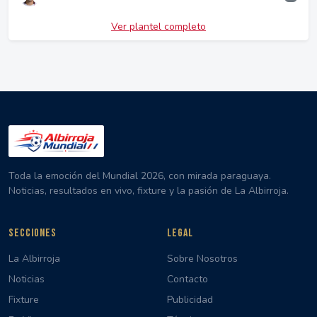
Ver plantel completo
Toda la emoción del Mundial 2026, con mirada paraguaya.
Noticias, resultados en vivo, fixture y la pasión de La Albirroja.
SECCIONES
LEGAL
La Albirroja
Sobre Nosotros
Noticias
Contacto
Fixture
Publicidad