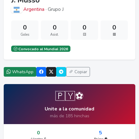
J. Musso
Argentina
· Grupo J
0
0
0
0
Goles
Asist.
🟨
🟥
Convocado al Mundial 2026
WhatsApp
Copiar
🇵🇾⚽
Unite a la comunidad
más de 185 hinchas
0
5
Alientos 💪
Países 🌍