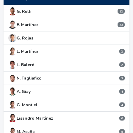
G. Rulli
12
E. Martínez
23
G. Rojas
L. Martínez
2
L. Balerdi
2
N. Tagliafico
3
A. Giay
4
G. Montiel
4
Lisandro Martínez
6
M. Acuña
8