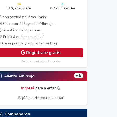
20
0
🃏 Figuritas cambio
🧸 Playmobil cambio
 Intercambiá figuritas Panini
🧸 Coleccioná Playmobil Albirrojos
💪 Alentá a los jugadores
💬 Publicá en la comunidad
⭐ Ganá puntos y subí en el ranking
Registrate gratis
Registrate con Google en 2 segundos
0 💪
Aliento Albirrojo
Ingresá
para alentar 💪
💪 ¡Sé el primero en alentar!
Compañeros