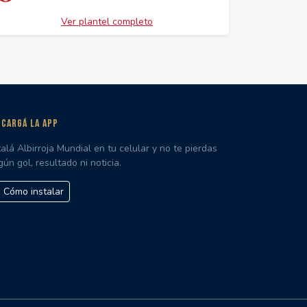
Ver plantel completo
CARGÁ LA APP
talá Albirroja Mundial en tu celular y no te pierdas
gún gol, resultado ni noticia.
Cómo instalar