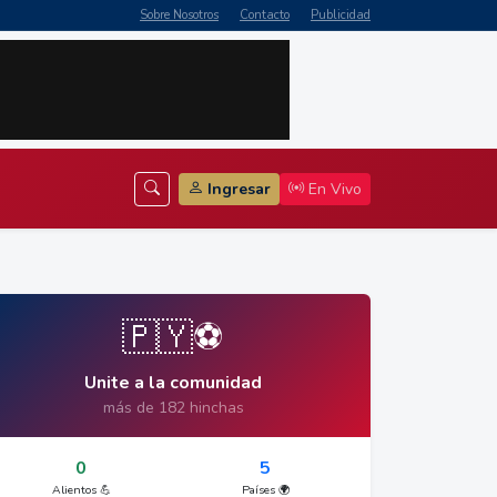
Sobre Nosotros
Contacto
Publicidad
Ingresar
En Vivo
🇵🇾⚽
Unite a la comunidad
más de 182 hinchas
0
5
Alientos 💪
Países 🌍