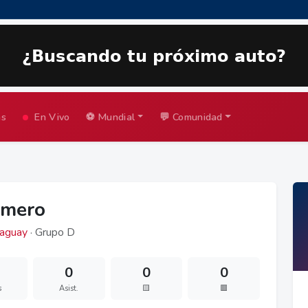
as
En Vivo
⚽ Mundial
💬 Comunidad
omero
aguay
· Grupo D
0
0
0
s
Asist.
🟨
🟥