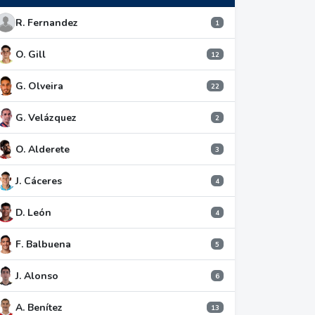
R. Fernandez
1
O. Gill
12
G. Olveira
22
G. Velázquez
2
O. Alderete
3
J. Cáceres
4
D. León
4
F. Balbuena
5
J. Alonso
6
A. Benítez
13