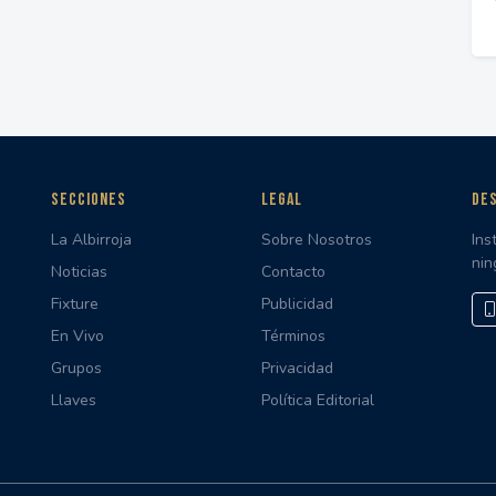
SECCIONES
LEGAL
DES
La Albirroja
Sobre Nosotros
Ins
nin
Noticias
Contacto
Fixture
Publicidad
En Vivo
Términos
Grupos
Privacidad
Llaves
Política Editorial