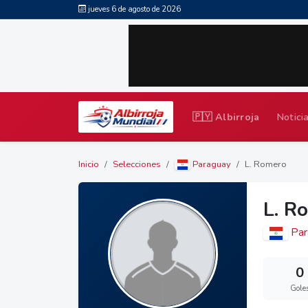
jueves 6 de agosto de 2026
🇵🇾 Albirroja
Notici
Inicio
Selecciones
Paraguay
L. Romero
L. R
Par
0
Gole