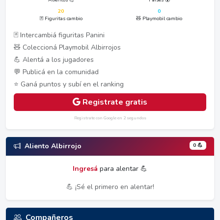
20
0
🃏 Figuritas cambio
🧸 Playmobil cambio
🃏 Intercambiá figuritas Panini
🧸 Coleccioná Playmobil Albirrojos
💪 Alentá a los jugadores
💬 Publicá en la comunidad
⭐ Ganá puntos y subí en el ranking
Registrate gratis
Registrate con Google en 2 segundos
0 💪
Aliento Albirrojo
Ingresá
para alentar 💪
💪 ¡Sé el primero en alentar!
Compañeros