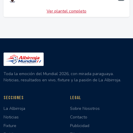
Ver plantel completo
Toda la emoción del Mundial 2026, con mirada paraguaya.
Noticias, resultados en vivo, fixture y la pasión de La Albirroja.
SECCIONES
LEGAL
La Albirroja
Sobre Nosotros
Noticias
Contacto
Fixture
Publicidad