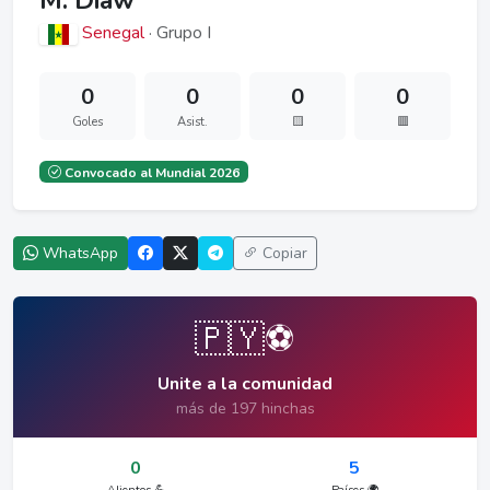
M. Diaw
Senegal
· Grupo I
0
0
0
0
Goles
Asist.
🟨
🟥
Convocado al Mundial 2026
WhatsApp
Copiar
🇵🇾⚽
Unite a la comunidad
más de 197 hinchas
0
5
Alientos 💪
Países 🌍