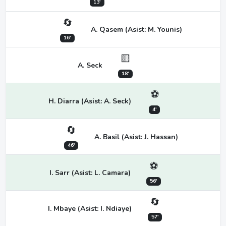
13'
🔄
A. Qasem (Asist: M. Younis)
16'
🟨
A. Seck
18'
⚽
H. Diarra (Asist: A. Seck)
4'
🔄
A. Basil (Asist: J. Hassan)
46'
⚽
I. Sarr (Asist: L. Camara)
56'
🔄
I. Mbaye (Asist: I. Ndiaye)
57'