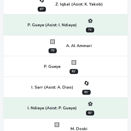
🔄
Z. Iqbal (Asist: K. Yakob)
67'
⚽
P. Gueye (Asist: I. Ndiaye)
71'
🟨
A. Al Ammari
75'
🟨
P. Gueye
81'
🔄
I. Sarr (Asist: A. Diao)
81'
⚽
I. Ndiaye (Asist: P. Gueye)
82'
🟨
M. Doski