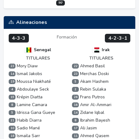
90'
Alineaciones
Formación
4-3-3
4-2-3-1
Senegal
Irak
TITULARES
TITULARES
Mory Diaw
Ahmed Basil
23
22
Ismail Jakobs
Merchas Doski
14
23
Moussa Niakhaté
Akam Hashem
19
5
Abdoulaye Seck
Rebin Sulaka
4
2
Krépin Diatta
Frans Putros
15
26
Lamine Camara
Amir Al-Ammari
8
16
Idrissa Gana Gueye
Zidane Iqbal
5
14
Habib Diarra
Ibrahim Bayesh
21
8
Sadio Mané
Ali Jasim
10
17
Ismaïla Sarr
Ahmed Qasem
18
11