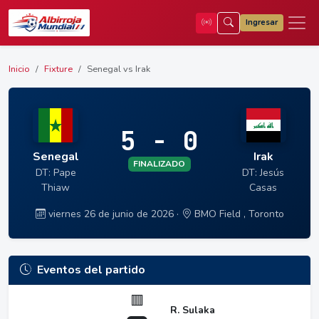
Ingresar
Inicio
Fixture
Senegal vs Irak
5 - 0
Senegal
Irak
FINALIZADO
DT: Pape
DT: Jesús
Thiaw
Casas
viernes 26 de junio de 2026 ·
BMO Field , Toronto
Eventos del partido
🟥
R. Sulaka