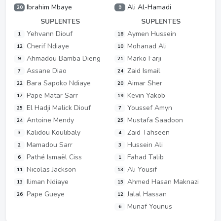
Ibrahim Mbaye
Ali Al-Hamadi
20
9
SUPLENTES
SUPLENTES
Yehvann Diouf
Aymen Hussein
1
18
Cherif Ndiaye
Mohanad Ali
12
10
Ahmadou Bamba Dieng
Marko Farji
9
21
Assane Diao
Zaid Ismail
7
24
Bara Sapoko Ndiaye
Aimar Sher
22
20
Pape Matar Sarr
Kevin Yakob
17
19
El Hadji Malick Diouf
Youssef Amyn
25
7
Antoine Mendy
Mustafa Saadoon
24
25
Kalidou Koulibaly
Zaid Tahseen
3
4
Mamadou Sarr
Hussein Ali
2
3
Pathé Ismaël Ciss
Fahad Talib
6
1
Nicolas Jackson
Ali Yousif
11
13
Iliman Ndiaye
Ahmed Hasan Maknazi
13
15
Pape Gueye
Jalal Hassan
26
12
Munaf Younus
6