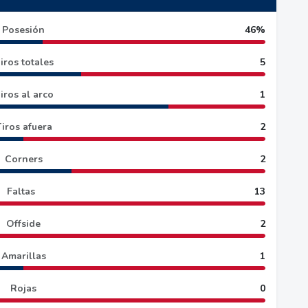
Posesión
46%
iros totales
5
iros al arco
1
iros afuera
2
Corners
2
Faltas
13
Offside
2
Amarillas
1
Rojas
0