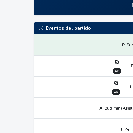
Eventos del partido
P. Su
🔄
E
46'
🔄
J
46'
A. Budimir (Asist
I. Peri