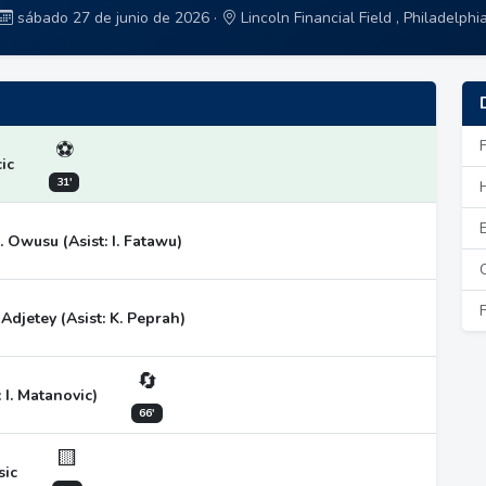
sábado 27 de junio de 2026 ·
Lincoln Financial Field , Philadelphi
⚽
cic
31'
. Owusu (Asist: I. Fatawu)
. Adjetey (Asist: K. Peprah)
🔄
: I. Matanovic)
66'
🟨
sic