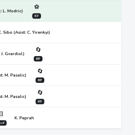
⚽
t: L. Modric)
83'
K. Sibo (Asist: C. Yirenkyi)
🔄
: J. Gvardiol)
88'
🔄
t: M. Pasalic)
88'
🔄
t: M. Pasalic)
89'
🟨
K. Peprah
+4'