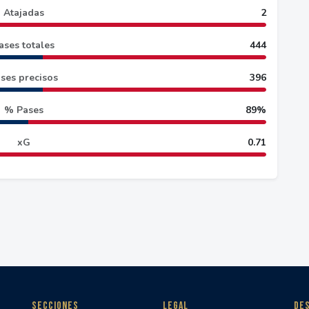
Atajadas
2
ases totales
444
ses precisos
396
% Pases
89%
xG
0.71
SECCIONES
LEGAL
DES