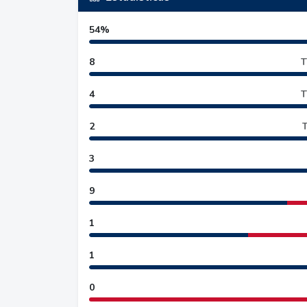
54%
8
T
4
T
2
T
3
9
1
1
0