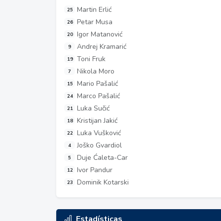
Martin Erlić
25
Petar Musa
26
Igor Matanović
20
Andrej Kramarić
9
Toni Fruk
19
Nikola Moro
7
Mario Pašalić
15
Marco Pašalić
24
Luka Sučić
21
Kristijan Jakić
18
Luka Vušković
22
Joško Gvardiol
4
Duje Ćaleta-Car
5
Ivor Pandur
12
Dominik Kotarski
23
Estadísticas