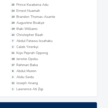
Prince Kwabena Adu
25
Ernest Nuamah
24
Brandon Thomas-Asante
10
Augustine Boakye
20
Iñaki Williams
19
Christopher Baah
13
Abdul Fatawu Issahaku
7
Caleb Yirenkyi
3
Kojo Peprah Oppong
21
Jerome Opoku
18
Rahman Baba
17
Abdul Mumin
6
Alidu Seidu
2
Joseph Anang
12
Lawrence Ati Zigi
1