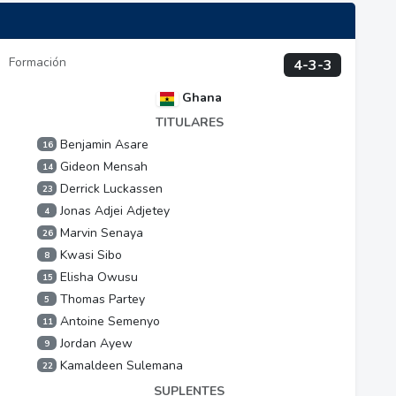
Formación
4-3-3
Ghana
TITULARES
Benjamin Asare
16
Gideon Mensah
14
Derrick Luckassen
23
Jonas Adjei Adjetey
4
Marvin Senaya
26
Kwasi Sibo
8
Elisha Owusu
15
Thomas Partey
5
Antoine Semenyo
11
Jordan Ayew
9
Kamaldeen Sulemana
22
SUPLENTES