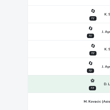
🔄
K. 
71'
🔄
J. A
71'
🔄
K. 
72'
🔄
J. A
72'
⚽
D. 
73'
M. Kovacic (Asis