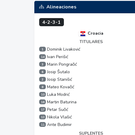
Alineaciones
4-2-3-1
Croacia
TITULARES
Dominik Livaković
1
Ivan Perišić
14
Marin Pongračić
3
Josip Šutalo
6
Josip Stanišić
2
Mateo Kovačić
8
Luka Modrić
10
Martin Baturina
16
Petar Sučić
17
Nikola Vlašić
13
Ante Budimir
11
SUPLENTES