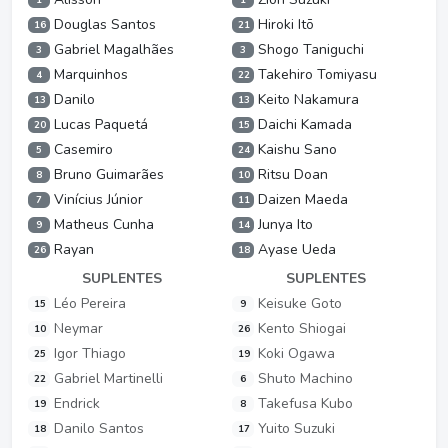
Douglas Santos
Hiroki Itō
16
21
Gabriel Magalhães
Shogo Taniguchi
3
3
Marquinhos
Takehiro Tomiyasu
4
22
Danilo
Keito Nakamura
13
13
Lucas Paquetá
Daichi Kamada
20
15
Casemiro
Kaishu Sano
5
24
Bruno Guimarães
Ritsu Doan
8
10
Vinícius Júnior
Daizen Maeda
7
11
Matheus Cunha
Junya Ito
9
14
Rayan
Ayase Ueda
26
18
SUPLENTES
SUPLENTES
Léo Pereira
Keisuke Goto
15
9
Neymar
Kento Shiogai
10
26
Igor Thiago
Koki Ogawa
25
19
Gabriel Martinelli
Shuto Machino
22
6
Endrick
Takefusa Kubo
19
8
Danilo Santos
Yuito Suzuki
18
17