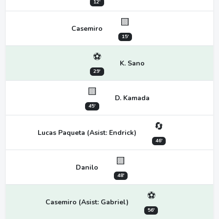
12'
🟨
Casemiro
15'
⚽
K. Sano
29'
🟨
D. Kamada
45'
🔄
Lucas Paqueta (Asist: Endrick)
46'
🟨
Danilo
48'
⚽
Casemiro (Asist: Gabriel)
56'