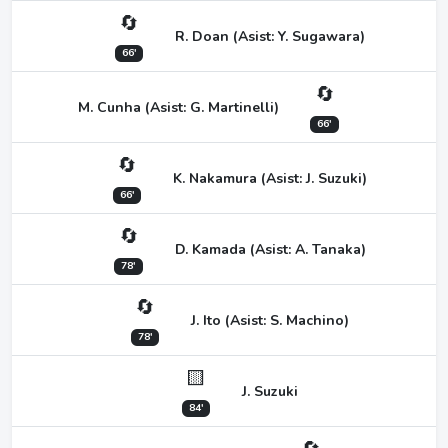
🔄
R. Doan (Asist: Y. Sugawara)
66'
🔄
M. Cunha (Asist: G. Martinelli)
66'
🔄
K. Nakamura (Asist: J. Suzuki)
66'
🔄
D. Kamada (Asist: A. Tanaka)
78'
🔄
J. Ito (Asist: S. Machino)
78'
🟨
J. Suzuki
84'