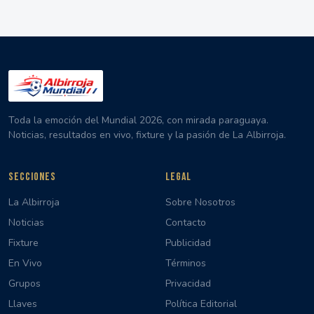
Toda la emoción del Mundial 2026, con mirada paraguaya.
Noticias, resultados en vivo, fixture y la pasión de La Albirroja.
SECCIONES
LEGAL
La Albirroja
Sobre Nosotros
Noticias
Contacto
Fixture
Publicidad
En Vivo
Términos
Grupos
Privacidad
Llaves
Política Editorial