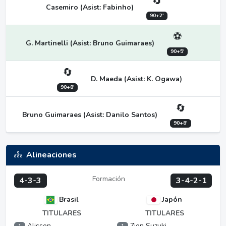
🔄
Casemiro (Asist: Fabinho)
90+2'
⚽
G. Martinelli (Asist: Bruno Guimaraes)
90+5'
🔄
D. Maeda (Asist: K. Ogawa)
90+8'
🔄
Bruno Guimaraes (Asist: Danilo Santos)
90+8'
Alineaciones
Formación
4-3-3
3-4-2-1
Brasil
Japón
TITULARES
TITULARES
Alisson
Zion Suzuki
1
1