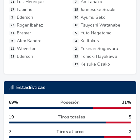
Luiz Henrique
Ao Tanaka
21
7
Fabinho
Junnosuke Suzuki
17
25
Éderson
Ayumu Seko
2
20
Roger Ibañez
Tsuyoshi Watanabe
24
16
Bremer
Yuto Nagatomo
14
5
Alex Sandro
Ko Itakura
6
4
Weverton
Yukinari Sugawara
12
2
Ederson
Tomoki Hayakawa
23
23
Keisuke Osako
12
Estadísticas
69%
Posesión
31%
19
Tiros totales
5
7
Tiros al arco
2