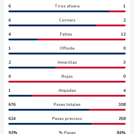
6
Tiros afuera
1
6
Corners
2
4
Faltas
12
1
Offside
0
2
Amarillas
3
0
Rojas
0
1
Atajadas
4
676
Pases totales
308
624
Pases precisos
258
92%
% Pases
84%