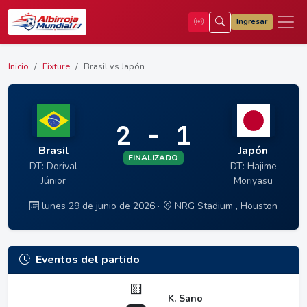
Ingresar
Inicio
Fixture
Brasil vs Japón
2 - 1
Brasil
Japón
FINALIZADO
DT: Dorival
DT: Hajime
Júnior
Moriyasu
lunes 29 de junio de 2026 ·
NRG Stadium , Houston
Eventos del partido
🟨
K. Sano