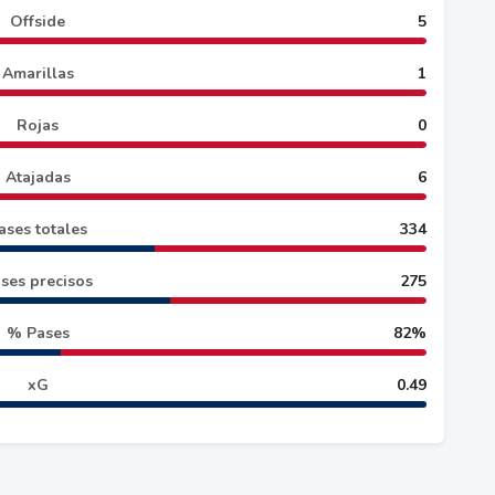
Offside
5
Amarillas
1
Rojas
0
Atajadas
6
ases totales
334
ses precisos
275
% Pases
82%
xG
0.49