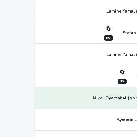
Lamine Yamal (
🔄
Stefan
85'
Lamine Yamal (
🔄
86'
Mikel Oyarzabal (Asis
Aymeric L