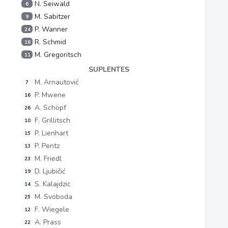
N. Seiwald
6
M. Sabitzer
9
P. Wanner
24
R. Schmid
18
M. Gregoritsch
11
SUPLENTES
M. Arnautović
7
P. Mwene
16
A. Schöpf
26
F. Grillitsch
10
P. Lienhart
15
P. Pentz
13
M. Friedl
23
D. Ljubičić
19
S. Kalajdzic
14
M. Svoboda
25
F. Wiegele
12
A. Prass
22