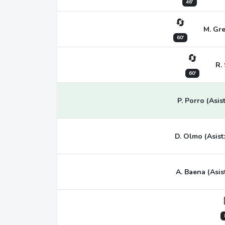
46'
🔄
M. Gre
60'
🔄
R.
60'
P. Porro (Asis
D. Olmo (Asist
A. Baena (Asist