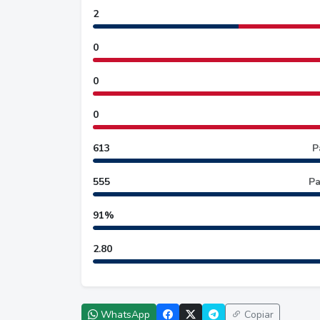
2
0
0
0
613
P
555
Pa
91%
2.80
WhatsApp
Copiar