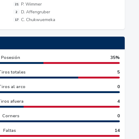
P. Wimmer
21
D. Affengruber
2
C. Chukwuemeka
17
Posesión
35%
Tiros totales
5
Tiros al arco
0
iros afuera
4
Corners
0
Faltas
14