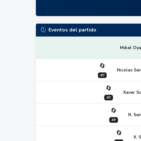
Eventos del partido
Mikel Oya
🔄
Nicolas Se
45'
🔄
Xaver Sc
45'
🔄
N. Se
46'
🔄
X. 