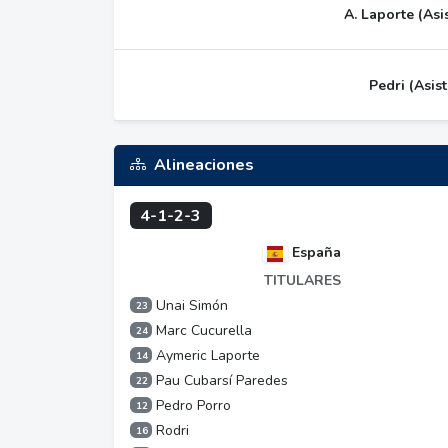
A. Laporte (Asis
Pedri (Asist
Alineaciones
4-1-2-3
España
TITULARES
Unai Simón
23
Marc Cucurella
24
Aymeric Laporte
14
Pau Cubarsí Paredes
22
Pedro Porro
12
Rodri
16