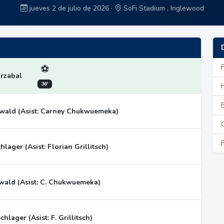
jueves 2 de julio de 2026 ·
SoFi Stadium , Inglewood
⚽
rzabal
36'
iwald (Asist: Carney Chukwuemeka)
hlager (Asist: Florian Grillitsch)
iwald (Asist: C. Chukwuemeka)
Schlager (Asist: F. Grillitsch)