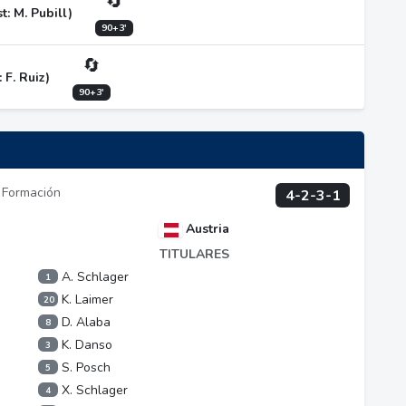
🔄
t: M. Pubill)
90+3'
🔄
: F. Ruiz)
90+3'
Formación
4-2-3-1
Austria
TITULARES
A. Schlager
1
K. Laimer
20
D. Alaba
8
K. Danso
3
S. Posch
5
X. Schlager
4