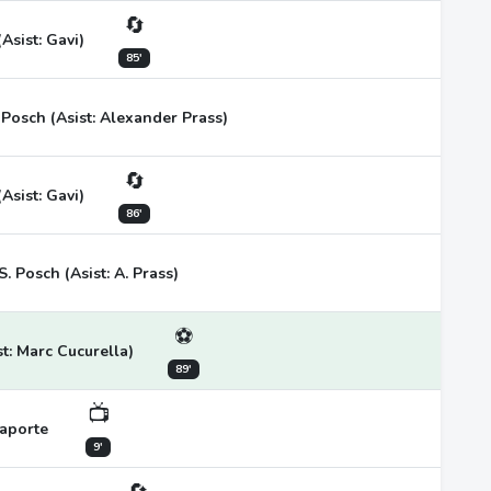
🔄
Asist: Gavi)
85'
 Posch (Asist: Alexander Prass)
🔄
Asist: Gavi)
86'
S. Posch (Asist: A. Prass)
⚽
t: Marc Cucurella)
89'
📺
aporte
9'