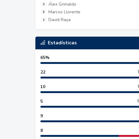
Álex Grimaldo
3
Marcos Llorente
5
David Raya
1
Estadísticas
65%
22
10
5
T
9
8