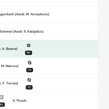
goritsch (Asist: M. Arnautovic)
 Schmid (Asist: S. Kalajdzic)
⚽
t: A. Baena)
66'
🔄
: M. Merino)
71'
🔄
: F. Torres)
71'
🟨
S. Posch
83'