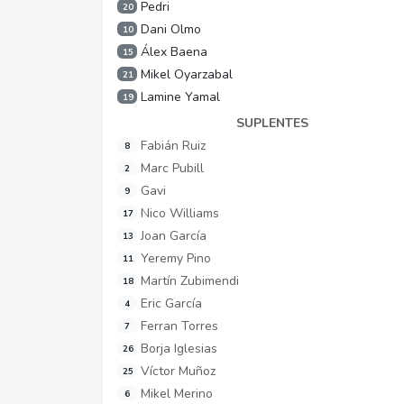
Pedri
20
Dani Olmo
10
Álex Baena
15
Mikel Oyarzabal
21
Lamine Yamal
19
SUPLENTES
Fabián Ruiz
8
Marc Pubill
2
Gavi
9
Nico Williams
17
Joan García
13
Yeremy Pino
11
Martín Zubimendi
18
Eric García
4
Ferran Torres
7
Borja Iglesias
26
Víctor Muñoz
25
Mikel Merino
6