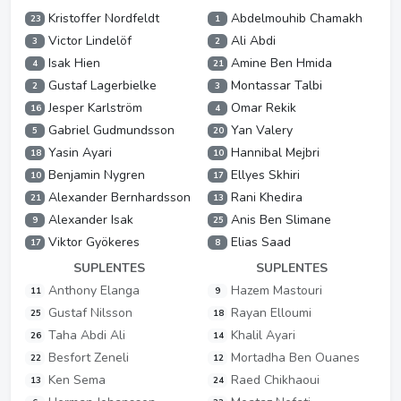
Kristoffer Nordfeldt
Abdelmouhib Chamakh
23
1
Victor Lindelöf
Ali Abdi
3
2
Isak Hien
Amine Ben Hmida
4
21
Gustaf Lagerbielke
Montassar Talbi
2
3
Jesper Karlström
Omar Rekik
16
4
Gabriel Gudmundsson
Yan Valery
5
20
Yasin Ayari
Hannibal Mejbri
18
10
Benjamin Nygren
Ellyes Skhiri
10
17
Alexander Bernhardsson
Rani Khedira
21
13
Alexander Isak
Anis Ben Slimane
9
25
Viktor Gyökeres
Elias Saad
17
8
SUPLENTES
SUPLENTES
Anthony Elanga
Hazem Mastouri
11
9
Gustaf Nilsson
Rayan Elloumi
25
18
Taha Abdi Ali
Khalil Ayari
26
14
Besfort Zeneli
Mortadha Ben Ouanes
22
12
Ken Sema
Raed Chikhaoui
13
24