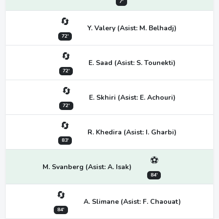
7'
🔄
Y. Valery (Asist: M. Belhadj)
72'
🔄
E. Saad (Asist: S. Tounekti)
72'
🔄
E. Skhiri (Asist: E. Achouri)
72'
🔄
R. Khedira (Asist: I. Gharbi)
83'
⚽
M. Svanberg (Asist: A. Isak)
84'
🔄
A. Slimane (Asist: F. Chaouat)
84'