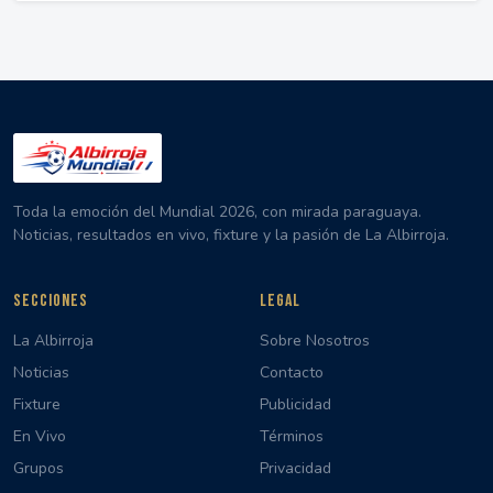
Toda la emoción del Mundial 2026, con mirada paraguaya.
Noticias, resultados en vivo, fixture y la pasión de La Albirroja.
SECCIONES
LEGAL
La Albirroja
Sobre Nosotros
Noticias
Contacto
Fixture
Publicidad
En Vivo
Términos
Grupos
Privacidad