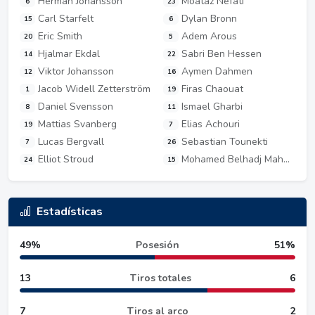
Herman Johansson
Moataz Nefati
6
23
Carl Starfelt
Dylan Bronn
15
6
Eric Smith
Adem Arous
20
5
Hjalmar Ekdal
Sabri Ben Hessen
14
22
Viktor Johansson
Aymen Dahmen
12
16
Jacob Widell Zetterström
Firas Chaouat
1
19
Daniel Svensson
Ismael Gharbi
8
11
Mattias Svanberg
Elias Achouri
19
7
Lucas Bergvall
Sebastian Tounekti
7
26
Elliot Stroud
Mohamed Belhadj Mahmoud
24
15
Estadísticas
49%
Posesión
51%
13
Tiros totales
6
7
Tiros al arco
2