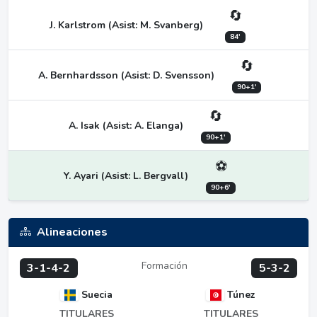
🔄
J. Karlstrom (Asist: M. Svanberg)
84'
🔄
A. Bernhardsson (Asist: D. Svensson)
90+1'
🔄
A. Isak (Asist: A. Elanga)
90+1'
⚽
Y. Ayari (Asist: L. Bergvall)
90+6'
Alineaciones
Formación
3-1-4-2
5-3-2
Suecia
Túnez
TITULARES
TITULARES