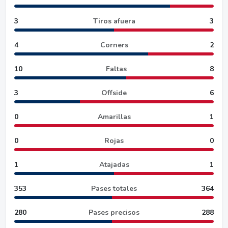
3
Tiros afuera
3
4
Corners
2
10
Faltas
8
3
Offside
6
0
Amarillas
1
0
Rojas
0
1
Atajadas
1
353
Pases totales
364
280
Pases precisos
288