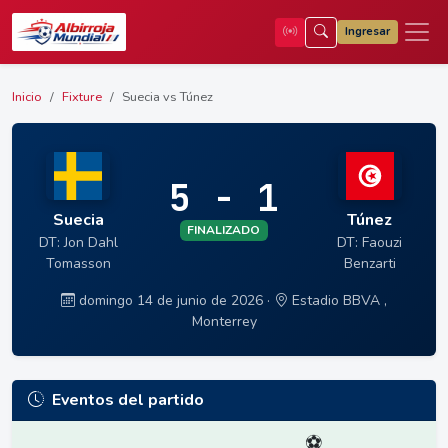
Ingresar
Inicio
Fixture
Suecia vs Túnez
5 - 1
Suecia
Túnez
FINALIZADO
DT: Jon Dahl
DT: Faouzi
Tomasson
Benzarti
domingo 14 de junio de 2026 ·
Estadio BBVA ,
Monterrey
Eventos del partido
⚽