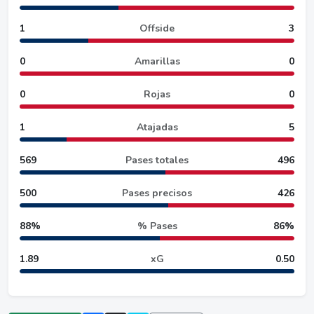
1
Offside
3
0
Amarillas
0
0
Rojas
0
1
Atajadas
5
569
Pases totales
496
500
Pases precisos
426
88%
% Pases
86%
1.89
xG
0.50