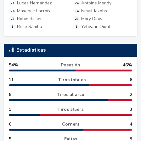
Lucas Hernández
Antoine Mendy
21
24
Maxence Lacroix
Ismail Jakobs
26
14
Robin Risser
Mory Diaw
23
23
Brice Samba
Yehvann Diouf
1
1
Estadísticas
54%
Posesión
46%
11
Tiros totales
6
8
Tiros al arco
2
1
Tiros afuera
3
6
Corners
4
5
Faltas
9