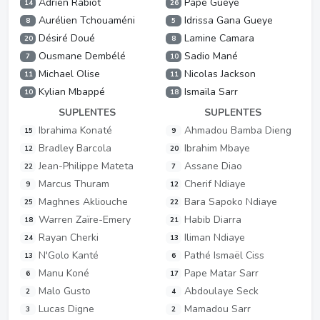
Adrien Rabiot
Pape Gueye
14
26
Aurélien Tchouaméni
Idrissa Gana Gueye
8
5
Désiré Doué
Lamine Camara
20
8
Ousmane Dembélé
Sadio Mané
7
10
Michael Olise
Nicolas Jackson
11
11
Kylian Mbappé
Ismaïla Sarr
10
18
SUPLENTES
SUPLENTES
Ibrahima Konaté
Ahmadou Bamba Dieng
15
9
Bradley Barcola
Ibrahim Mbaye
12
20
Jean-Philippe Mateta
Assane Diao
22
7
Marcus Thuram
Cherif Ndiaye
9
12
Maghnes Akliouche
Bara Sapoko Ndiaye
25
22
Warren Zaïre-Emery
Habib Diarra
18
21
Rayan Cherki
Iliman Ndiaye
24
13
N'Golo Kanté
Pathé Ismaël Ciss
13
6
Manu Koné
Pape Matar Sarr
6
17
Malo Gusto
Abdoulaye Seck
2
4
Lucas Digne
Mamadou Sarr
3
2