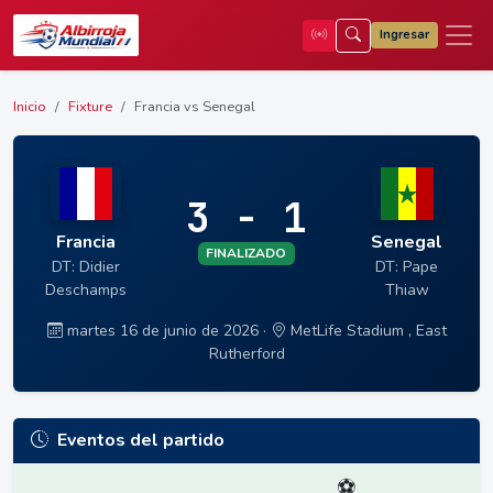
Ingresar
Inicio
Fixture
Francia vs Senegal
3 - 1
Francia
Senegal
FINALIZADO
DT: Didier
DT: Pape
Deschamps
Thiaw
martes 16 de junio de 2026 ·
MetLife Stadium , East
Rutherford
Eventos del partido
⚽