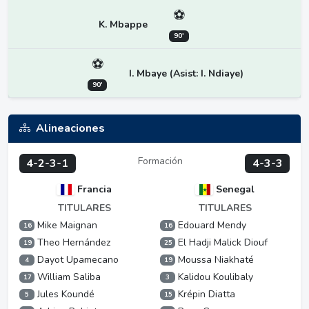
⚽
K. Mbappe
90'
⚽
I. Mbaye (Asist: I. Ndiaye)
90'
Alineaciones
Formación
4-2-3-1
4-3-3
Francia
Senegal
TITULARES
TITULARES
Mike Maignan
Edouard Mendy
16
16
Theo Hernández
El Hadji Malick Diouf
19
25
Dayot Upamecano
Moussa Niakhaté
4
19
William Saliba
Kalidou Koulibaly
17
3
Jules Koundé
Krépin Diatta
5
15