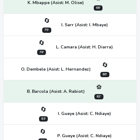
K. Mbappe (Asist: M. Olise)
66'
🔄
I. Sarr (Asist: I. Mbaye)
75'
🔄
L. Camara (Asist: H. Diarra)
76'
🔄
O. Dembele (Asist: L. Hernandez)
80'
⚽
B. Barcola (Asist: A. Rabiot)
82'
🔄
I. Gueye (Asist: C. Ndiaye)
83'
🔄
P. Gueye (Asist: C. Ndiaye)