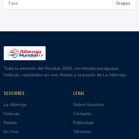
Fase
Grupos
Toda la emoción del Mundial 2026, con mirada paraguaya.
Noticias, resultados en vivo, fixture y la pasión de La Albirroja.
SECCIONES
LEGAL
La Albirroja
Sobre Nosotros
Noticias
Contacto
Fixture
Publicidad
En Vivo
Términos