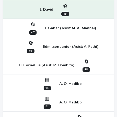
⚽
J. David
45'
🔄
J. Gaber (Asist: M. Al Mannai)
46'
🔄
Edmilson Junior (Asist: A. Fathi)
46'
🔄
D. Cornelius (Asist: M. Bombito)
46'
🟨
A. O. Madibo
51'
🟥
A. O. Madibo
51'