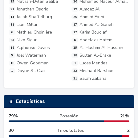
Nathan-Dylan Saliba
Mohamed Naceur Almanai
25
26
Jonathan Osorio
Almoez Ali
21
19
Jacob Shaffelburg
Ahmed Fathi
14
20
Liam Millar
Ahmed Al-Ganehi
11
17
Mathieu Choinière
Karim Boudiaf
6
12
Niko Sigur
Abdelaziz Hatem
23
6
Alphonso Davies
Al-Hashmi Al-Hussain
19
25
Joel Waterman
Sultan Al-Brake
5
18
Owen Goodman
Lucas Mendes
18
3
Dayne St. Clair
Meshaal Barsham
1
22
Salah Zakaria
21
Estadísticas
79%
Posesión
21%
30
Tiros totales
2