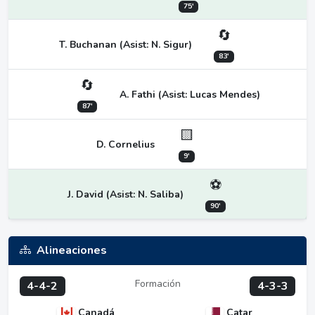
75'
🔄
T. Buchanan (Asist: N. Sigur)
83'
🔄
A. Fathi (Asist: Lucas Mendes)
87'
🟨
D. Cornelius
9'
⚽
J. David (Asist: N. Saliba)
90'
Alineaciones
Formación
4-4-2
4-3-3
Canadá
Catar