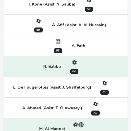
🔄
I. Kone (Asist: N. Saliba)
57'
🔄
A. Afif (Asist: A. Al Hussain)
59'
🟨
A. Fathi
62'
⚽
N. Saliba
64'
🔄
L. De Fougerolles (Asist: J. Shaffelburg)
71'
🔄
A. Ahmed (Asist: T. Oluwaseyi)
71'
⚽🔴
M. Al Mannai