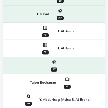
16'
⚽
J. David
29'
🟨
H. Al Amin
32'
🟥
H. Al Amin
32'
⚽
33'
📺
Tajon Buchanan
33'
🔄
Y. Abdurisag (Asist: S. Al Brake)
40'