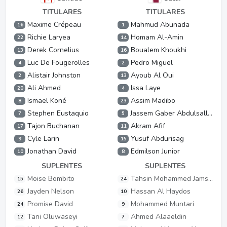
TITULARES
TITULARES
Maxime Crépeau
Mahmud Abunada
16
1
Richie Laryea
Homam Al-Amin
22
14
Derek Cornelius
Boualem Khoukhi
13
16
Luc De Fougerolles
Pedro Miguel
4
2
Alistair Johnston
Ayoub Al Oui
2
13
Ali Ahmed
Issa Laye
20
4
Ismael Koné
Assim Madibo
8
23
Stephen Eustaquio
Jassem Gaber Abdulsallam
7
5
Tajon Buchanan
Akram Afif
17
11
Cyle Larin
Yusuf Abdurisag
9
15
Jonathan David
Edmilson Junior
10
8
SUPLENTES
SUPLENTES
Moise Bombito
Tahsin Mohammed Jamshid
15
24
Jayden Nelson
Hassan Al Haydos
26
10
Promise David
Mohammed Muntari
24
9
Tani Oluwaseyi
Ahmed Alaaeldin
12
7