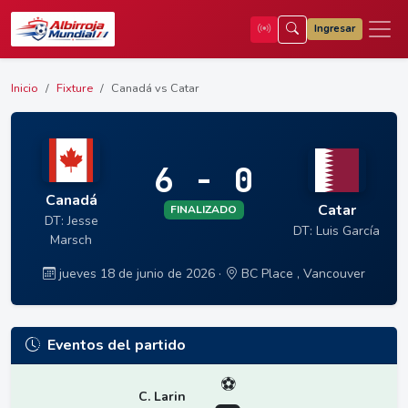
Ingresar
Inicio
Fixture
Canadá vs Catar
6 - 0
Canadá
Catar
FINALIZADO
DT: Jesse
DT: Luis García
Marsch
jueves 18 de junio de 2026 ·
BC Place , Vancouver
Eventos del partido
⚽
C. Larin