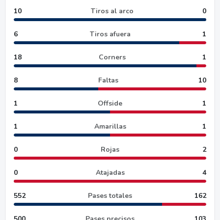
10
Tiros al arco
0
6
Tiros afuera
1
18
Corners
1
8
Faltas
10
1
Offside
1
1
Amarillas
1
0
Rojas
2
0
Atajadas
4
552
Pases totales
162
500
Pases precisos
103