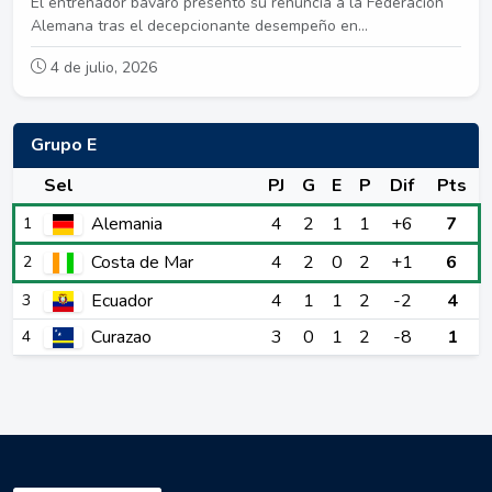
El entrenador bávaro presentó su renuncia a la Federación
Alemana tras el decepcionante desempeño en...
4 de julio, 2026
Grupo E
Sel
PJ
G
E
P
Dif
Pts
Alemania
4
2
1
1
+6
7
1
Costa de Mar
4
2
0
2
+1
6
2
Ecuador
4
1
1
2
-2
4
3
Curazao
3
0
1
2
-8
1
4