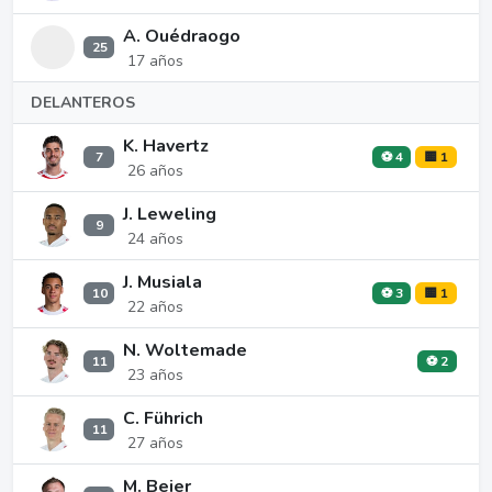
A. Ouédraogo
25
17 años
DELANTEROS
K. Havertz
7
⚽ 4
🟨 1
26 años
J. Leweling
9
24 años
J. Musiala
10
⚽ 3
🟨 1
22 años
N. Woltemade
11
⚽ 2
23 años
C. Führich
11
27 años
M. Beier