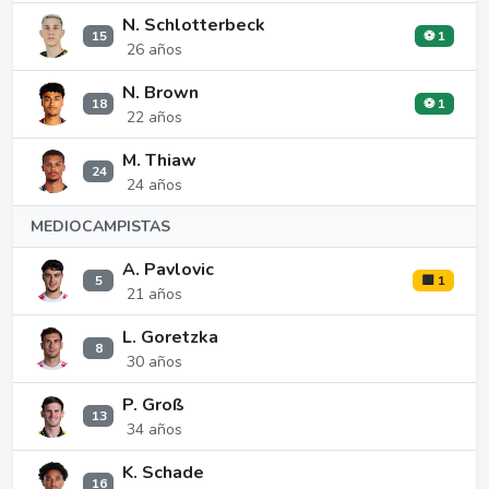
N. Schlotterbeck
15
⚽ 1
26 años
N. Brown
18
⚽ 1
22 años
M. Thiaw
24
24 años
MEDIOCAMPISTAS
A. Pavlovic
5
🟨 1
21 años
L. Goretzka
8
30 años
P. Groß
13
34 años
K. Schade
16