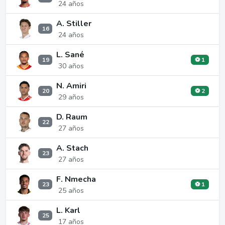
24 años
A. Stiller
16
24 años
L. Sané
19
⚽ 1
30 años
N. Amiri
20
⚽ 2
29 años
D. Raum
22
27 años
A. Stach
23
27 años
F. Nmecha
23
⚽ 1
25 años
L. Karl
25
17 años