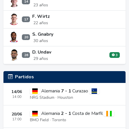
14
23 años
F. Wirtz
17
22 años
S. Gnabry
20
30 años
D. Undav
26
⚽ 3
29 años
Partidos
Alemania
7 - 1
Curazao
14/06
14:00
NRG Stadium · Houston
Alemania
2 - 1
Costa de Marfil
20/06
17:00
BMO Field · Toronto