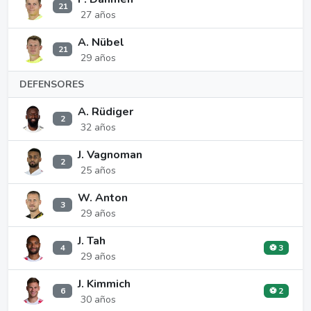
21
27 años
A. Nübel
21
29 años
DEFENSORES
A. Rüdiger
2
32 años
J. Vagnoman
2
25 años
W. Anton
3
29 años
J. Tah
4
⚽ 3
29 años
J. Kimmich
6
⚽ 2
30 años