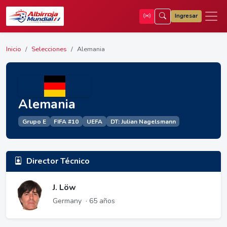
Ingresar
Inicio
Selecciones
Alemania
Alemania
Grupo E
FIFA #10
UEFA
DT: Julian Nagelsmann
Director Técnico
J. Löw
Germany
· 65 años