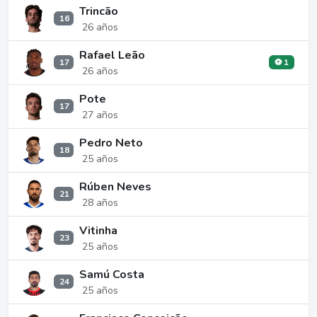
Trincão
16
26 años
Rafael Leão
17
⚽ 1
26 años
Pote
17
27 años
Pedro Neto
18
25 años
Rúben Neves
21
28 años
Vitinha
23
25 años
Samú Costa
24
25 años