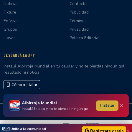
Noticias
Contacto
Fixture
Publicidad
En Vivo
Términos
Grupos
Privacidad
Llaves
Política Editorial
DESCARGÁ LA APP
Instalá Albirroja Mundial en tu celular y no te pierdas ningún gol,
resultado ni noticia.
Cómo instalar
Albirroja Mundial
×
Instalar
Instalá la app y no te pierdas ningún gol
© 2026 Albirroja Mundial · Hecho con 🇵🇾 en Paraguay
🇵🇾
🇵🇾 Unite a la comunidad
Registrate gratis