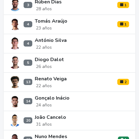
Rúben Dias
3
🟨 1
28 años
Tomás Araújo
4
🟨 1
23 años
António Silva
4
22 años
Diogo Dalot
5
26 años
Renato Veiga
13
🟨 2
22 años
Gonçalo Inácio
14
24 años
João Cancelo
20
31 años
Nuno Mendes