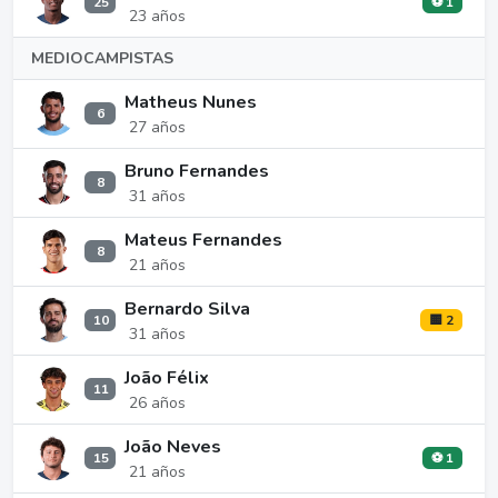
25
⚽ 1
23 años
MEDIOCAMPISTAS
Matheus Nunes
6
27 años
Bruno Fernandes
8
31 años
Mateus Fernandes
8
21 años
Bernardo Silva
10
🟨 2
31 años
João Félix
11
26 años
João Neves
15
⚽ 1
21 años