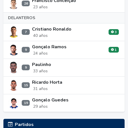
Francisco Conceição
26
23 años
DELANTEROS
Cristiano Ronaldo
7
⚽ 3
40 años
Gonçalo Ramos
9
⚽ 1
24 años
Paulinho
9
33 años
Ricardo Horta
15
31 años
Gonçalo Guedes
19
29 años
Partidos