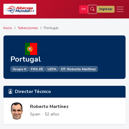
Ingresar
Inicio
Selecciones
Portugal
Portugal
Grupo K
FIFA #5
UEFA
DT: Roberto Martínez
Director Técnico
Roberto Martínez
Spain
· 52 años