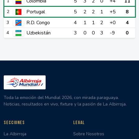
Colombia
5
3
2
0
+4
11
1
Portugal
5
2
2
1
+5
8
2
R.D. Congo
4
1
1
2
+0
4
3
Uzbekistán
3
0
0
3
-9
0
4
Toda la emoción del Mundial 2026, con mirada paraguaya.
Noticias, resultados en vivo, fixture y la pasión de La Albirroja.
SECCIONES
LEGAL
La Albirroja
Sobre Nosotros