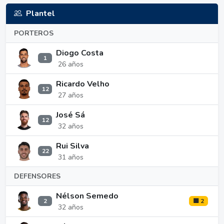
Plantel
PORTEROS
Diogo Costa
1
26 años
Ricardo Velho
12
27 años
José Sá
12
32 años
Rui Silva
22
31 años
DEFENSORES
Nélson Semedo
2
🟨 2
32 años