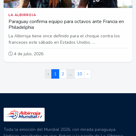
LA ALBIRROJA
Paraguay confirma equipo para octavos ante Francia en
Philadelphia
La Albirroja tiene once definido para el choque contra los
franceses este sábado en Estados Unidos. ...
4 de julio, 2026
‹
1
2
…
10
›
Toda la emoción del Mundial 2026, con mirada paraguaya.
Noticias, resultados en vivo, fixture y la pasión de La Albirroja.