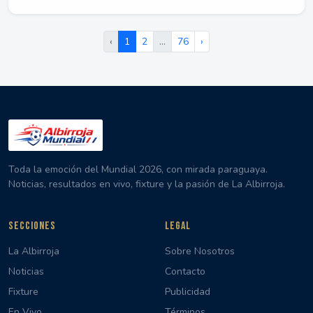
‹
1
2
…
76
›
Toda la emoción del Mundial 2026, con mirada paraguaya.
Noticias, resultados en vivo, fixture y la pasión de La Albirroja.
SECCIONES
LEGAL
La Albirroja
Sobre Nosotros
Noticias
Contacto
Fixture
Publicidad
En Vivo
Términos