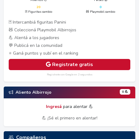
20
0
🃏 Figuritas cambio
🧸 Playmobil cambio
🃏 Intercambiá figuritas Panini
🧸 Coleccioná Playmobil Albirrojos
💪 Alentá a los jugadores
💬 Publicá en la comunidad
⭐ Ganá puntos y subí en el ranking
Registrate gratis
Registrate con Google en 2 segundos
0 💪
Aliento Albirrojo
Ingresá
para alentar 💪
💪 ¡Sé el primero en alentar!
Compañeros