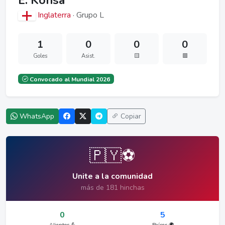
E. Konsa
Inglaterra
· Grupo L
1
0
0
0
Goles
Asist.
🟨
🟥
Convocado al Mundial 2026
WhatsApp
Copiar
🇵🇾⚽
Unite a la comunidad
más de 181 hinchas
0
5
Alientos 💪
Países 🌍