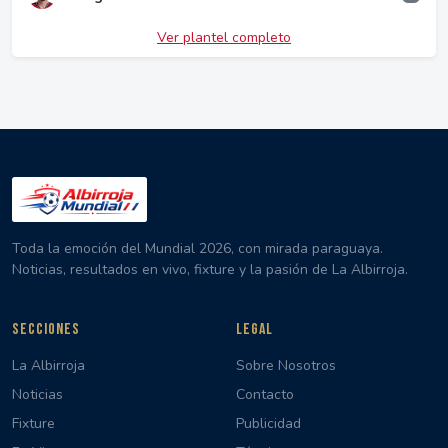
Ver plantel completo
Toda la emoción del Mundial 2026, con mirada paraguaya.
Noticias, resultados en vivo, fixture y la pasión de La Albirroja.
SECCIONES
LEGAL
La Albirroja
Sobre Nosotros
Noticias
Contacto
Fixture
Publicidad