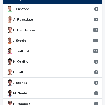
J. Pickford
1
A. Ramsdale
1
D. Henderson
13
J. Steele
18
J. Trafford
23
N. Oreilly
3
L. Hall
3
J. Stones
5
M. Guéhi
6
H. Maguire
6