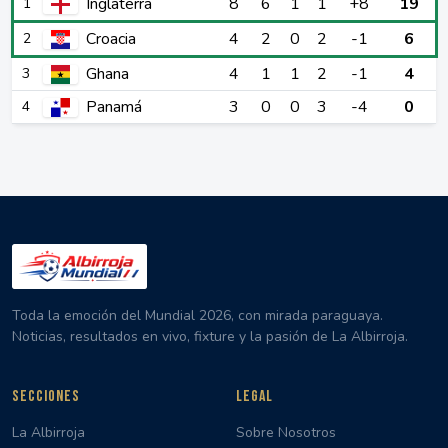
Inglaterra
8
6
1
1
+8
19
1
Croacia
4
2
0
2
-1
6
2
Ghana
4
1
1
2
-1
4
3
Panamá
3
0
0
3
-4
0
4
Toda la emoción del Mundial 2026, con mirada paraguaya.
Noticias, resultados en vivo, fixture y la pasión de La Albirroja.
SECCIONES
LEGAL
La Albirroja
Sobre Nosotros