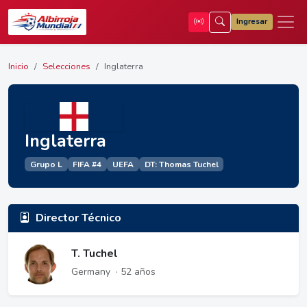
Ingresar
Inicio
Selecciones
Inglaterra
Inglaterra
Grupo L
FIFA #4
UEFA
DT: Thomas Tuchel
Director Técnico
T. Tuchel
Germany
· 52 años