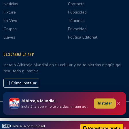
Noticias
Contacto
Fixture
Publicidad
En Vivo
Términos
Grupos
Privacidad
Llaves
Política Editorial
DESCARGÁ LA APP
Instalá Albirroja Mundial en tu celular y no te pierdas ningún gol,
resultado ni noticia.
Cómo instalar
Albirroja Mundial
×
Instalar
Instalá la app y no te pierdas ningún gol
© 2026 Albirroja Mundial · Hecho con 🇵🇾 en Paraguay
🇵🇾
🇵🇾 Unite a la comunidad
Registrate gratis