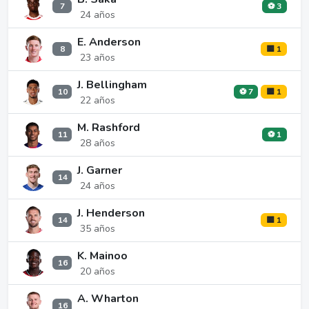
7
⚽ 3
24 años
E. Anderson
8
🟨 1
23 años
J. Bellingham
10
⚽ 7
🟨 1
22 años
M. Rashford
11
⚽ 1
28 años
J. Garner
14
24 años
J. Henderson
14
🟨 1
35 años
K. Mainoo
16
20 años
A. Wharton
16