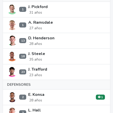
J. Pickford
1
31 años
A. Ramsdale
1
27 años
D. Henderson
13
28 años
J. Steele
18
35 años
J. Trafford
23
23 años
DEFENSORES
E. Konsa
2
⚽ 1
28 años
L. Hall
3