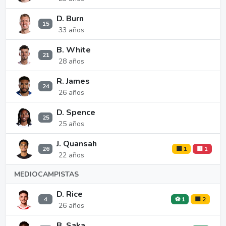
D. Burn
15
33 años
B. White
21
28 años
R. James
24
26 años
D. Spence
25
25 años
J. Quansah
26
🟨 1
🟥 1
22 años
MEDIOCAMPISTAS
D. Rice
4
⚽ 1
🟨 2
26 años
B. Saka