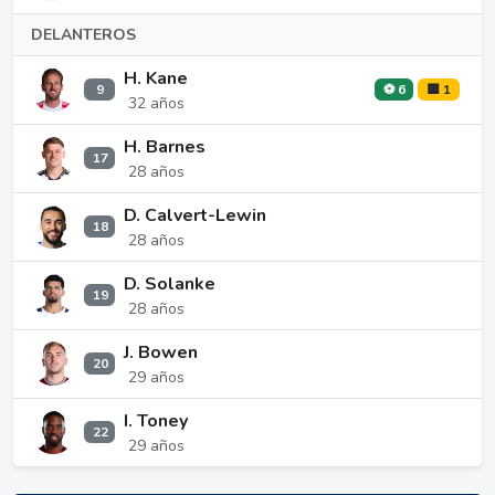
DELANTEROS
H. Kane
9
⚽ 6
🟨 1
32 años
H. Barnes
17
28 años
D. Calvert-Lewin
18
28 años
D. Solanke
19
28 años
J. Bowen
20
29 años
I. Toney
22
29 años