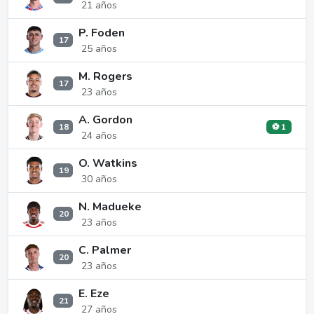
21 años
P. Foden
17
25 años
M. Rogers
17
23 años
A. Gordon
18
⚽ 1
24 años
O. Watkins
19
30 años
N. Madueke
20
23 años
C. Palmer
20
23 años
E. Eze
21
27 años