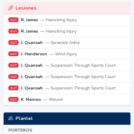
Lesiones
R. James
— Hamstring Injury
OUT
R. James
— Hamstring Injury
OUT
J. Quansah
— Sprained Ankle
OUT
J. Henderson
— Wirst Injury
OUT
J. Quansah
— Suspension Through Sports Court
OUT
J. Quansah
— Suspension Through Sports Court
OUT
J. Quansah
— Suspension Through Sports Court
OUT
K. Mainoo
— Wound
OUT
Plantel
PORTEROS