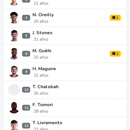
21 años
N. Oreilly
3
🟨 1
20 años
J. Stones
5
31 años
M. Guéhi
6
🟨 1
25 años
H. Maguire
6
32 años
T. Chalobah
12
26 años
F. Tomori
12
28 años
T. Livramento
12
23 años