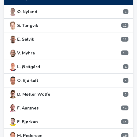
Ø. Nyland
1
S. Tangvik
12
E. Selvik
13
V. Myhra
13
L. Østigård
4
O. Bjørtuft
4
D. Møller Wolfe
5
F. Aursnes
14
F. Bjørkan
15
M. Pedersen
16