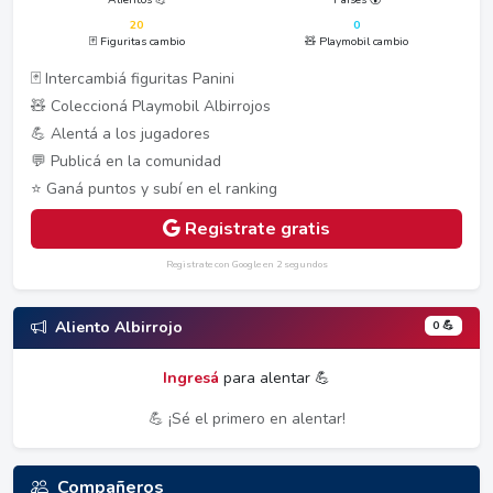
20
0
🃏 Figuritas cambio
🧸 Playmobil cambio
🃏 Intercambiá figuritas Panini
🧸 Coleccioná Playmobil Albirrojos
💪 Alentá a los jugadores
💬 Publicá en la comunidad
⭐ Ganá puntos y subí en el ranking
Registrate gratis
Registrate con Google en 2 segundos
0 💪
Aliento Albirrojo
Ingresá
para alentar 💪
💪 ¡Sé el primero en alentar!
Compañeros