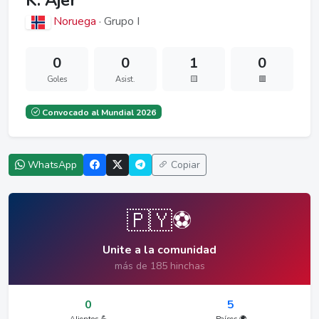
K. Ajer
Noruega
· Grupo I
0
0
1
0
Goles
Asist.
🟨
🟥
Convocado al Mundial 2026
WhatsApp
Copiar
🇵🇾⚽
Unite a la comunidad
más de 185 hinchas
0
5
Alientos 💪
Países 🌍