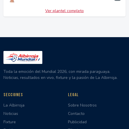
Ver plantel completo
Toda la emoción del Mundial 2026, con mirada paraguaya.
Noticias, resultados en vivo, fixture y la pasión de La Albirroja.
SECCIONES
LEGAL
La Albirroja
Sobre Nosotros
Noticias
Contacto
Fixture
Publicidad