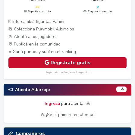
20
0
🃏 Figuritas cambio
🧸 Playmobil cambio
🃏 Intercambiá figuritas Panini
🧸 Coleccioná Playmobil Albirrojos
💪 Alentá a los jugadores
💬 Publicá en la comunidad
⭐ Ganá puntos y subí en el ranking
Registrate gratis
Registrate con Google en 2 segundos
0 💪
Aliento Albirrojo
Ingresá
para alentar 💪
💪 ¡Sé el primero en alentar!
Compañeros