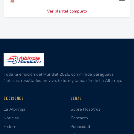
Ver plantel completo
Toda la emoción del Mundial 2026, con mirada paraguaya.
Noticias, resultados en vivo, fixture y la pasión de La Albirroja.
SECCIONES
LEGAL
La Albirroja
Sobre Nosotros
Noticias
Contacto
Fixture
Publicidad