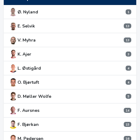
Ø. Nyland
1
E. Selvik
13
V. Myhra
13
K. Ajer
3
L. Østigård
4
O. Bjørtuft
4
D. Møller Wolfe
5
F. Aursnes
14
F. Bjørkan
15
M. Pedersen
16