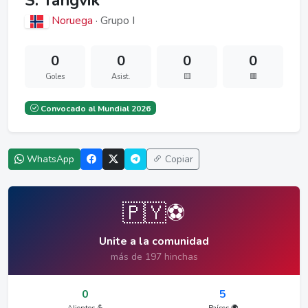
S. Tangvik
Noruega
· Grupo I
0
0
0
0
Goles
Asist.
🟨
🟥
Convocado al Mundial 2026
WhatsApp
Copiar
🇵🇾⚽
Unite a la comunidad
más de 197 hinchas
0
5
Alientos 💪
Países 🌍