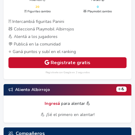
20
0
🃏 Figuritas cambio
🧸 Playmobil cambio
🃏 Intercambiá figuritas Panini
🧸 Coleccioná Playmobil Albirrojos
💪 Alentá a los jugadores
💬 Publicá en la comunidad
⭐ Ganá puntos y subí en el ranking
Registrate gratis
Registrate con Google en 2 segundos
0 💪
Aliento Albirrojo
Ingresá
para alentar 💪
💪 ¡Sé el primero en alentar!
Compañeros