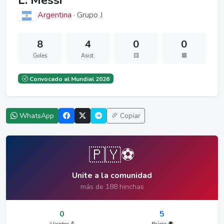
L. Messi
Argentina
· Grupo J
8
4
0
0
Goles
Asist.
🟨
🟥
Convocado al Mundial 2026
WhatsApp
Copiar
🇵🇾⚽
Unite a la comunidad
más de 188 hinchas
0
5
Alientos 💪
Países 🌍