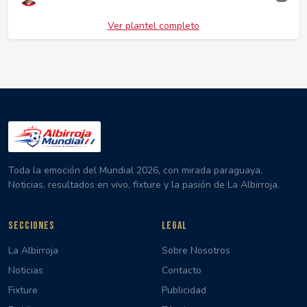
Ver plantel completo
Toda la emoción del Mundial 2026, con mirada paraguaya.
Noticias, resultados en vivo, fixture y la pasión de La Albirroja.
SECCIONES
LEGAL
La Albirroja
Sobre Nosotros
Noticias
Contacto
Fixture
Publicidad