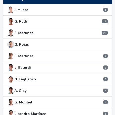
J. Musso
1
G. Rulli
12
E. Martínez
23
G. Rojas
L. Martínez
2
L. Balerdi
2
N. Tagliafico
3
A. Giay
4
G. Montiel
4
Lisandro Martínez
6