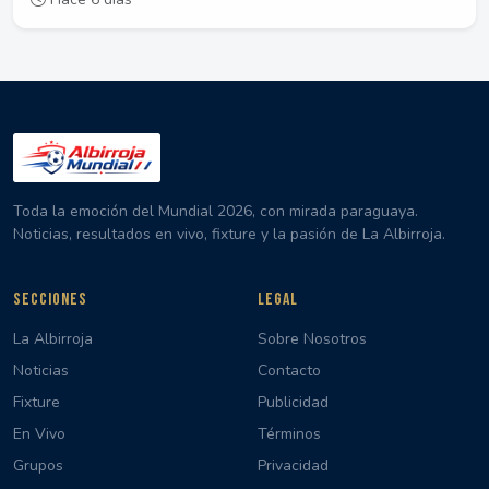
Toda la emoción del Mundial 2026, con mirada paraguaya.
Noticias, resultados en vivo, fixture y la pasión de La Albirroja.
SECCIONES
LEGAL
La Albirroja
Sobre Nosotros
Noticias
Contacto
Fixture
Publicidad
En Vivo
Términos
Grupos
Privacidad