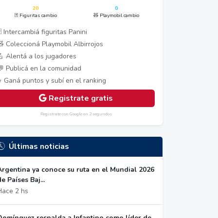
20
0
🃏 Figuritas cambio
🧸 Playmobil cambio
 Intercambiá figuritas Panini
🧸 Coleccioná Playmobil Albirrojos
💪 Alentá a los jugadores
💬 Publicá en la comunidad
⭐ Ganá puntos y subí en el ranking
Registrate gratis
Registrate con Google en 2 segundos
Últimas noticias
Argentina ya conoce su ruta en el Mundial 2026
de Países Baj...
Hace 2 hs
Domínguez respalda a Infantino como líder de