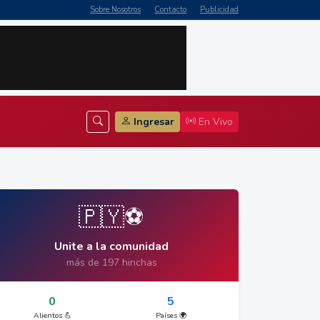
Sobre Nosotros
Contacto
Publicidad
Ingresar
En Vivo
🇵🇾⚽
Unite a la comunidad
más de 197 hinchas
0
5
Alientos 💪
Países 🌍