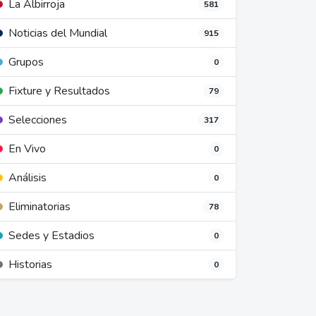
La Albirroja
581
Noticias del Mundial
915
Grupos
0
Fixture y Resultados
79
Selecciones
317
En Vivo
0
Análisis
0
Eliminatorias
78
Sedes y Estadios
0
Historias
0