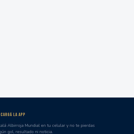
CARGÁ LA APP
talá Albirroja Mundial en tu celular y no te pierdas
gún gol, resultado ni noticia.