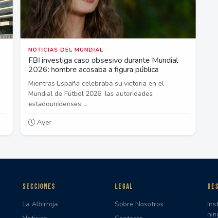
NOTICIAS DEL MUNDIAL
FBI investiga caso obsesivo durante Mundial
2026: hombre acosaba a figura pública
Mientras España celebraba su victoria en el
Mundial de Fútbol 2026, las autoridades
estadounidenses ...
Ayer
SECCIONES
LEGAL
DES
La Albirroja
Sobre Nosotros
Ins
nin