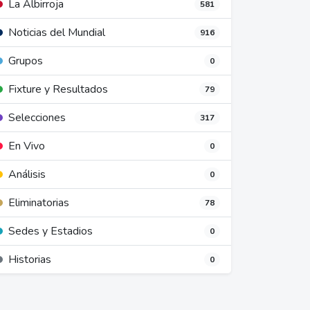
La Albirroja
581
Noticias del Mundial
916
Grupos
0
Fixture y Resultados
79
Selecciones
317
En Vivo
0
Análisis
0
Eliminatorias
78
Sedes y Estadios
0
Historias
0