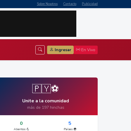
Sobre Nosotros
Contacto
Publicidad
Ingresar
En Vivo
🇵🇾⚽
Unite a la comunidad
más de 197 hinchas
0
5
Alientos 💪
Países 🌍