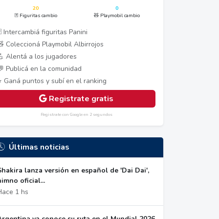
20
0
🃏 Figuritas cambio
🧸 Playmobil cambio
 Intercambiá figuritas Panini
🧸 Coleccioná Playmobil Albirrojos
💪 Alentá a los jugadores
💬 Publicá en la comunidad
⭐ Ganá puntos y subí en el ranking
Registrate gratis
Registrate con Google en 2 segundos
Últimas noticias
Shakira lanza versión en español de 'Dai Dai',
himno oficial...
Hace 1 hs
Argentina ya conoce su ruta en el Mundial 2026