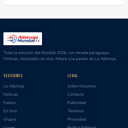
Toda la emoción del Mundial 2026, con mirada paraguaya.
Noticias, resultados en vivo, fixture y la pasión de La Albirroja.
SECCIONES
LEGAL
La Albirroja
Sobre Nosotros
Noticias
Contacto
Fixture
Publicidad
En Vivo
Términos
Grupos
Privacidad
Llaves
Política Editorial