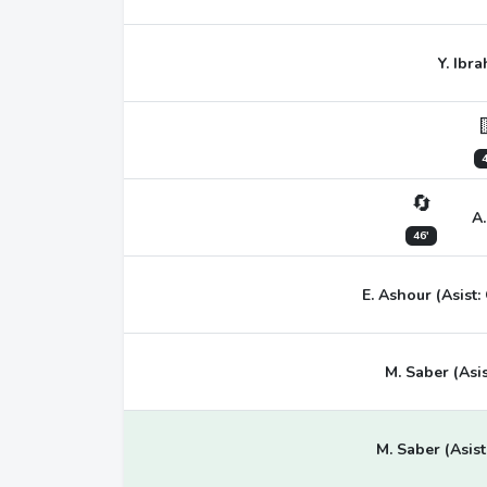
Y. Ibr
4
🔄
A.
46'
E. Ashour (Asist
M. Saber (Asis
M. Saber (Asist