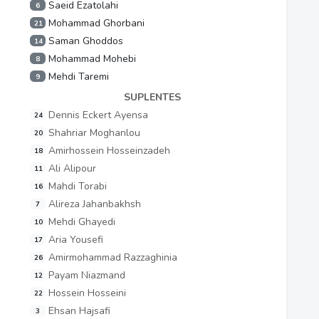
Saeid Ezatolahi
6
Mohammad Ghorbani
21
Saman Ghoddos
14
Mohammad Mohebi
8
Mehdi Taremi
9
SUPLENTES
Dennis Eckert Ayensa
24
Shahriar Moghanlou
20
Amirhossein Hosseinzadeh
18
Ali Alipour
11
Mahdi Torabi
16
Alireza Jahanbakhsh
7
Mehdi Ghayedi
10
Aria Yousefi
17
Amirmohammad Razzaghinia
26
Payam Niazmand
12
Hossein Hosseini
22
Ehsan Hajsafi
3