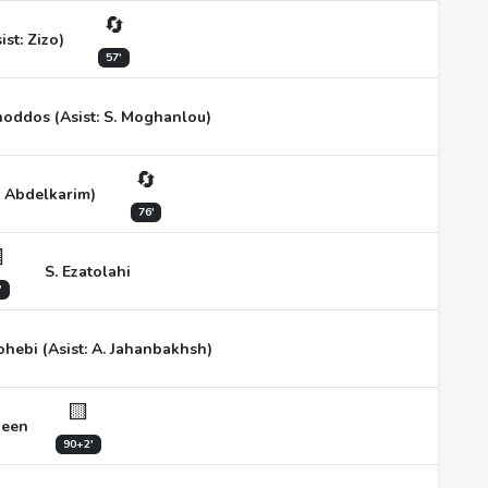
🔄
ist: Zizo)
57'
hoddos (Asist: S. Moghanlou)
🔄
H. Abdelkarim)
76'

S. Ezatolahi
'
hebi (Asist: A. Jahanbakhsh)
🟨
heen
90+2'