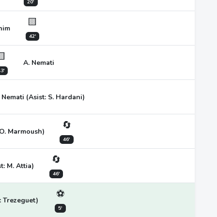
20'
🟨
ahim
42'
🟨
A. Nemati
3'
 Nemati (Asist: S. Hardani)
🔄
: O. Marmoush)
46'
🔄
t: M. Attia)
46'
⚽
: Trezeguet)
5'