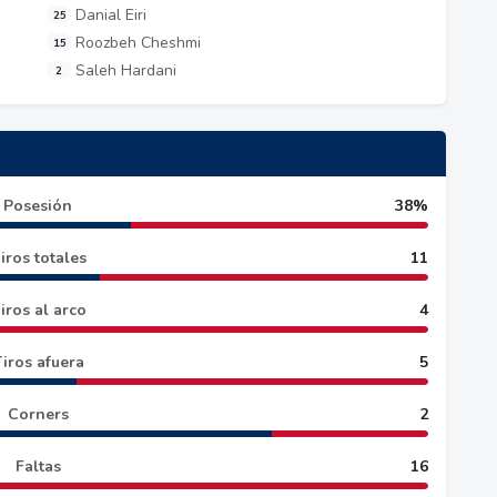
Danial Eiri
25
Roozbeh Cheshmi
15
Saleh Hardani
2
Posesión
38%
iros totales
11
iros al arco
4
iros afuera
5
Corners
2
Faltas
16