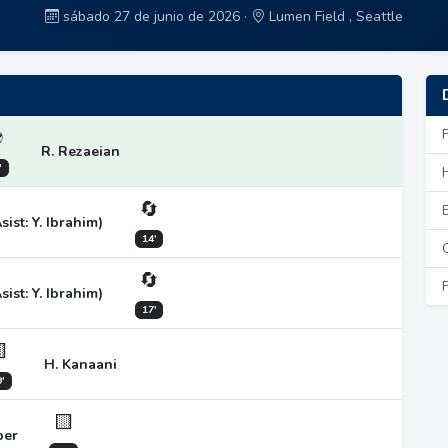
sábado 27 de junio de 2026 ·
Lumen Field , Seattle
⚽
R. Rezaeian
'
🔄
st: Y. Ibrahim)
14'
🔄
st: Y. Ibrahim)
17'

H. Kanaani
'
🟨
ber