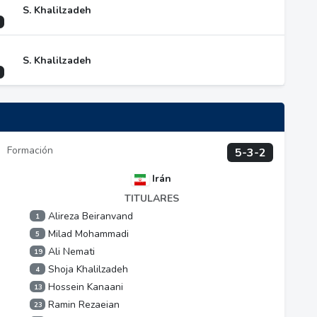
S. Khalilzadeh
S. Khalilzadeh
Formación
5-3-2
Irán
TITULARES
Alireza Beiranvand
1
Milad Mohammadi
5
Ali Nemati
19
Shoja Khalilzadeh
4
Hossein Kanaani
13
Ramin Rezaeian
23