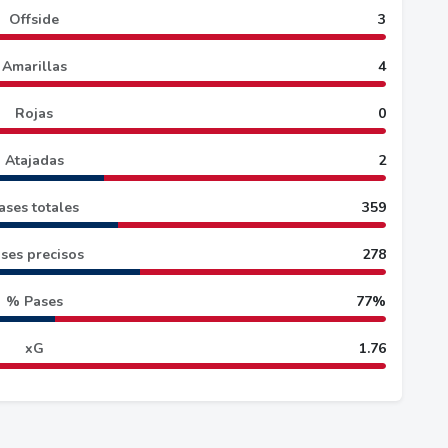
Offside
3
Amarillas
4
Rojas
0
Atajadas
2
ases totales
359
ses precisos
278
% Pases
77%
xG
1.76