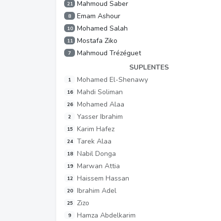
Mahmoud Saber
21
Emam Ashour
8
Mohamed Salah
10
Mostafa Ziko
11
Mahmoud Trézéguet
7
SUPLENTES
Mohamed El-Shenawy
1
Mahdi Soliman
16
Mohamed Alaa
26
Yasser Ibrahim
2
Karim Hafez
15
Tarek Alaa
24
Nabil Donga
18
Marwan Attia
19
Haissem Hassan
12
Ibrahim Adel
20
Zizo
25
Hamza Abdelkarim
9