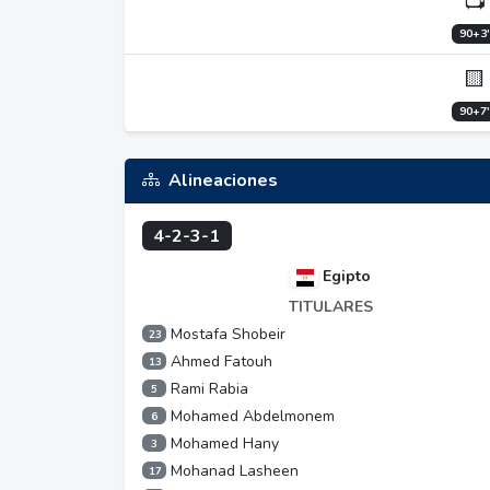
📺
90+3'
🟨
90+7'
Alineaciones
4-2-3-1
Egipto
TITULARES
Mostafa Shobeir
23
Ahmed Fatouh
13
Rami Rabia
5
Mohamed Abdelmonem
6
Mohamed Hany
3
Mohanad Lasheen
17