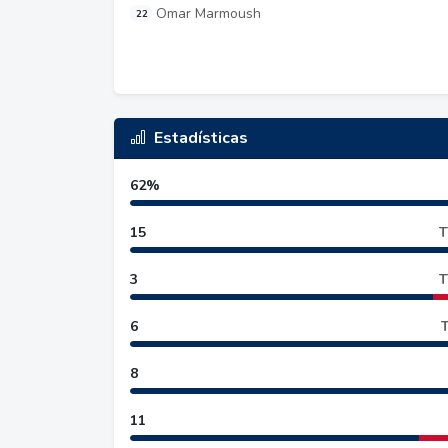
Omar Marmoush
22
Estadísticas
62%
15
T
3
T
6
T
8
11