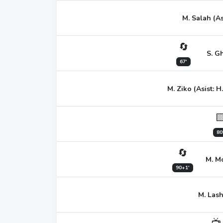
M. Salah (As
🔄
S. G
67'
M. Ziko (Asist: 

80
🔄
M. Mo
90+1'
M. Las