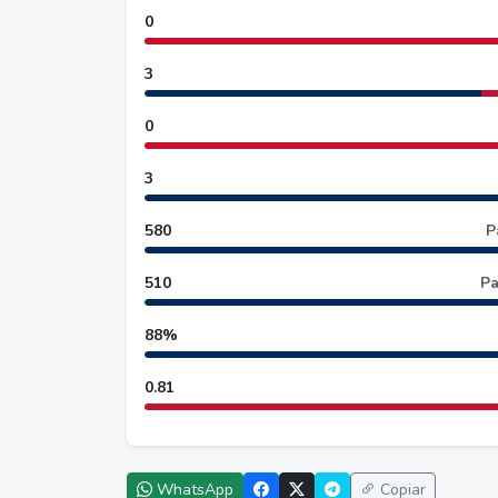
0
3
0
3
580
P
510
Pa
88%
0.81
WhatsApp
Copiar