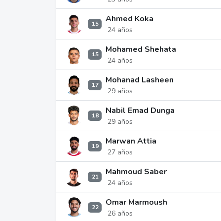
Ahmed Koka
15
24 años
Mohamed Shehata
15
24 años
Mohanad Lasheen
17
29 años
Nabil Emad Dunga
18
29 años
Marwan Attia
19
27 años
Mahmoud Saber
21
24 años
Omar Marmoush
22
26 años