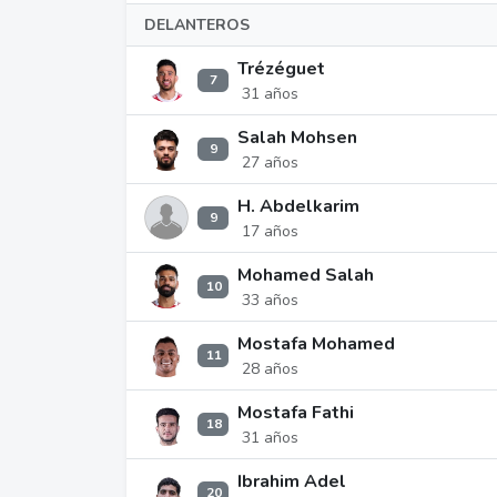
DELANTEROS
Trézéguet
7
31 años
Salah Mohsen
9
27 años
H. Abdelkarim
9
17 años
Mohamed Salah
10
33 años
Mostafa Mohamed
11
28 años
Mostafa Fathi
18
31 años
Ibrahim Adel
20