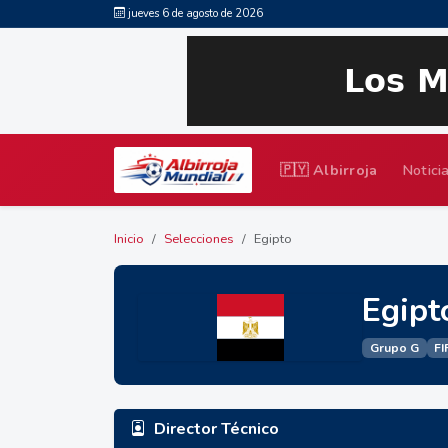
jueves 6 de agosto de 2026
🇵🇾 Albirroja
Notici
Inicio
Selecciones
Egipto
Egipt
Grupo G
FI
Director Técnico