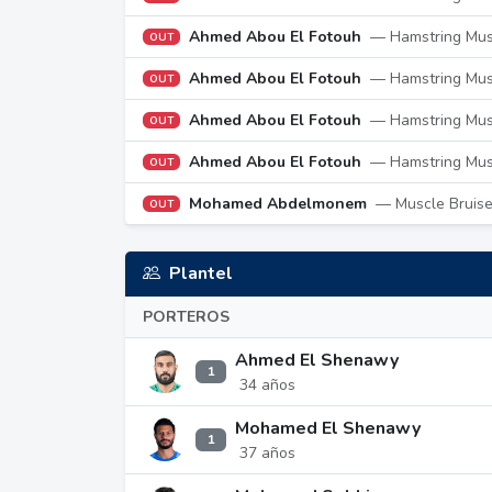
Ahmed Abou El Fotouh
— Hamstring Musc
OUT
Ahmed Abou El Fotouh
— Hamstring Musc
OUT
Ahmed Abou El Fotouh
— Hamstring Musc
OUT
Ahmed Abou El Fotouh
— Hamstring Musc
OUT
Mohamed Abdelmonem
— Muscle Bruis
OUT
Plantel
PORTEROS
Ahmed El Shenawy
1
34 años
Mohamed El Shenawy
1
37 años