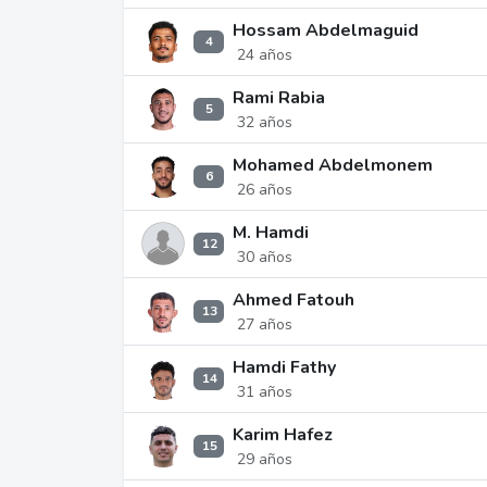
Hossam Abdelmaguid
4
24 años
Rami Rabia
5
32 años
Mohamed Abdelmonem
6
26 años
M. Hamdi
12
30 años
Ahmed Fatouh
13
27 años
Hamdi Fathy
14
31 años
Karim Hafez
15
29 años