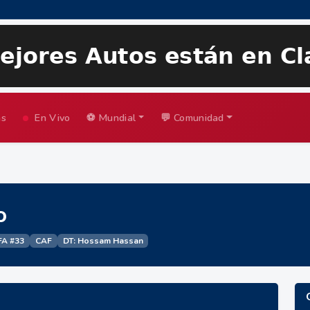
as
En Vivo
⚽ Mundial
💬 Comunidad
o
FA #33
CAF
DT: Hossam Hassan