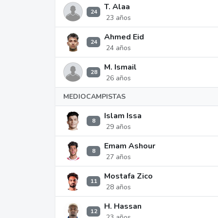
T. Alaa
24
23 años
Ahmed Eid
24
24 años
M. Ismail
28
26 años
MEDIOCAMPISTAS
Islam Issa
8
29 años
Emam Ashour
8
27 años
Mostafa Zico
11
28 años
H. Hassan
12
23 años