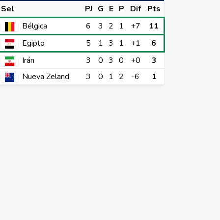
Sel
PJ
G
E
P
Dif
Pts
Bélgica
6
3
2
1
+7
11
Egipto
5
1
3
1
+1
6
Irán
3
0
3
0
+0
3
Nueva Zeland
3
0
1
2
-6
1