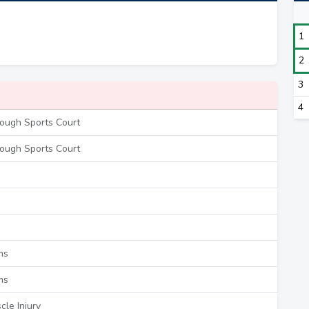
1
2
3
4
ough Sports Court
ough Sports Court
ms
ms
le Injury