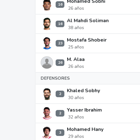
Mohamed Sobhi
16
26 años
Al Mahdi Soliman
16
38 años
Mostafa Shobeir
23
25 años
M. Alaa
26
26 años
DEFENSORES
Khaled Sobhy
2
30 años
Yasser Ibrahim
2
32 años
Mohamed Hany
3
29 años