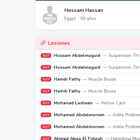
Hossam Hassan
Egypt
· 59 años
Lesiones
Hossam Abdelmaguid
— Suspension Thr
OUT
Hossam Abdelmaguid
— Suspension Thr
OUT
Hamdi Fathy
— Muscle Bruise
OUT
Hamdi Fathy
— Muscle Bruise
OUT
Mohanad Lasheen
— Yellow Card
OUT
Mohamed Abdelmonem
— Ankle Proble
OUT
Mohamed Abdelmonem
— Ankle Proble
OUT
Ahmed Abou El Fotouh
— Hamstring Musc
OUT