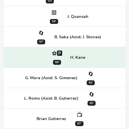
53'
🟥
J. Quansah
54'
🔄
B. Saka (Asist: J. Stones)
57'
⚽🅿
H. Kane
60'
🔄
G. Mora (Asist: S. Gimenez)
61'
🔄
L. Romo (Asist: B. Gutierrez)
61'
📺
Brian Gutierrez
67'