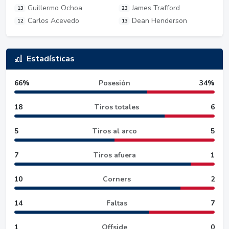
Guillermo Ochoa
James Trafford
13
23
Carlos Acevedo
Dean Henderson
12
13
Estadísticas
66%
Posesión
34%
18
Tiros totales
6
5
Tiros al arco
5
7
Tiros afuera
1
10
Corners
2
14
Faltas
7
1
Offside
0