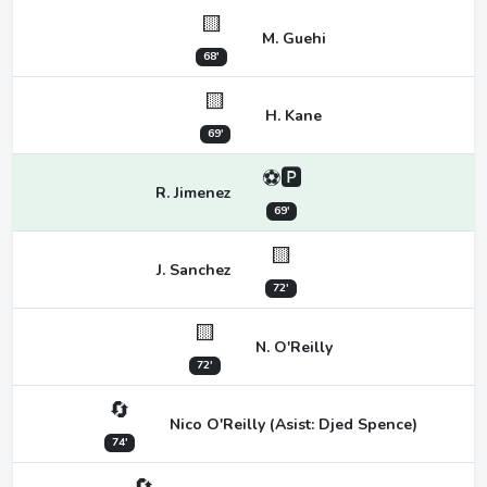
🟨
M. Guehi
68'
🟨
H. Kane
69'
⚽🅿
R. Jimenez
69'
🟨
J. Sanchez
72'
🟨
N. O'Reilly
72'
🔄
Nico O'Reilly (Asist: Djed Spence)
74'