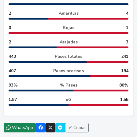
2
Amarillas
4
0
Rojas
1
2
Atajadas
3
440
Pases totales
241
407
Pases precisos
194
93%
% Pases
80%
1.87
xG
1.55
WhatsApp
Copiar