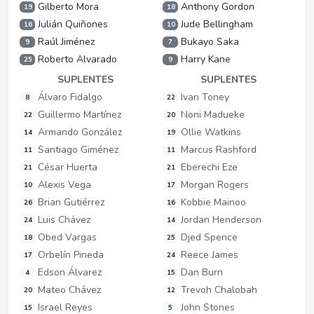
Gilberto Mora
Anthony Gordon
19
18
Julián Quiñones
Jude Bellingham
16
10
Raúl Jiménez
Bukayo Saka
9
7
Roberto Alvarado
Harry Kane
25
9
SUPLENTES
SUPLENTES
Álvaro Fidalgo
Ivan Toney
8
22
Guillermo Martínez
Noni Madueke
22
20
Armando González
Ollie Watkins
14
19
Santiago Giménez
Marcus Rashford
11
11
César Huerta
Eberechi Eze
21
21
Alexis Vega
Morgan Rogers
10
17
Brian Gutiérrez
Kobbie Mainoo
26
16
Luis Chávez
Jordan Henderson
24
14
Obed Vargas
Djed Spence
18
25
Orbelín Pineda
Reece James
17
24
Edson Álvarez
Dan Burn
4
15
Mateo Chávez
Trevoh Chalobah
20
12
Israel Reyes
John Stones
15
5