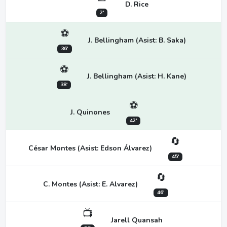
D. Rice
2'
⚽
J. Bellingham (Asist: B. Saka)
36'
⚽
J. Bellingham (Asist: H. Kane)
38'
⚽
J. Quinones
42'
🔄
César Montes (Asist: Edson Álvarez)
45'
🔄
C. Montes (Asist: E. Alvarez)
46'
📺
Jarell Quansah