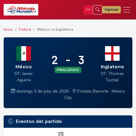
Ingresar
Inicio
Fixture
México vs Inglaterra
2 - 3
México
Inglaterra
FINALIZADO
DT: Javier
DT: Thomas
Aguirre
Tuchel
domingo 5 de julio de 2026 ·
Estadio Banorte , Mexico
City
Eventos del partido
🟨