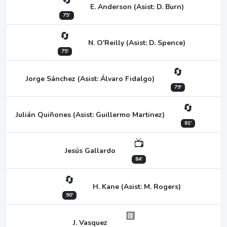
🔄
E. Anderson (Asist: D. Burn)
75'
🔄
N. O'Reilly (Asist: D. Spence)
75'
🔄
Jorge Sánchez (Asist: Álvaro Fidalgo)
79'
🔄
Julián Quiñones (Asist: Guillermo Martinez)
81'
📺
Jesús Gallardo
84'
🔄
H. Kane (Asist: M. Rogers)
90'
🟨
J. Vasquez