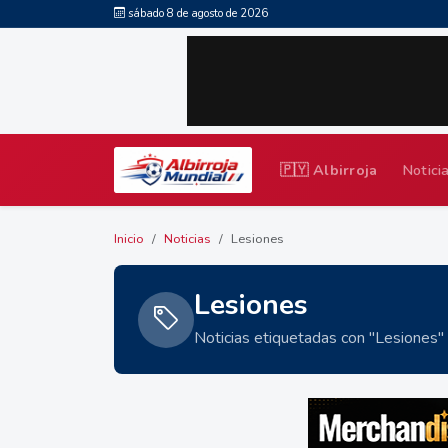
sábado 8 de agosto de 2026
🇵🇾 Albirroja
Notici
Inicio
Noticias
Lesiones
Lesiones
Noticias etiquetadas con "Lesiones"