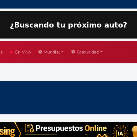
as
En Vivo
⚽ Mundial
💬 Comunidad