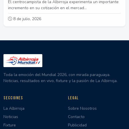
El centrocampista de la Albirroja experimenta un importante
incremento en su cotización en el mercad...
8 de julio, 2026
Toda la emoción del Mundial 2026, con mirada paraguaya.
Noticias, resultados en vivo, fixture y la pasión de La Albirroja.
SECCIONES
LEGAL
La Albirroja
Sobre Nosotros
Noticias
Contacto
Fixture
Publicidad