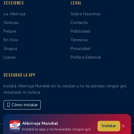
SECCIONES
LEGAL
La Albirroja
Sobre Nosotros
Noticias
Contacto
Fixture
Publicidad
En Vivo
Términos
Grupos
Privacidad
Llaves
Política Editorial
DESCARGÁ LA APP
Instalá Albirroja Mundial en tu celular y no te pierdas ningún gol,
resultado ni noticia.
Cómo instalar
Albirroja Mundial
×
Instalar
Instalá la app y no te pierdas ningún gol
© 2026 Albirroja Mundial · Hecho con 🇵🇾 en Paraguay