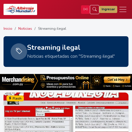
Ingresar
Inicio
Noticias
Streaming ilegal
Streaming ilegal
Noticias etiquetadas con "Streaming ilegal"
Flash